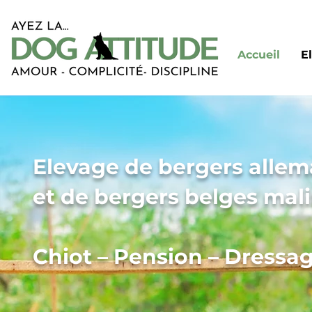
Accueil
E
Elevage de bergers alle
et de bergers belges mali
Chiot – Pension – Dressa