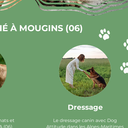
É À MOUGINS (06)
Dressage
hats et
Le dressage canin avec Dog
A (06)
Attitude dans les Alpes-Maritimes