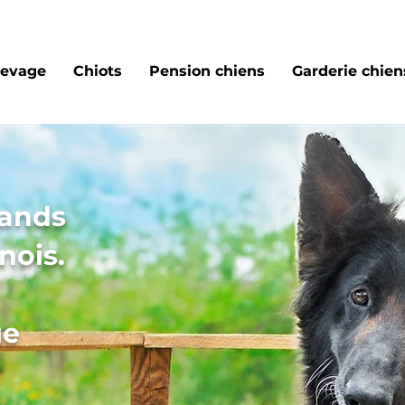
levage
Chiots
Pension chiens
Garderie chiens
mands
nois.
ge