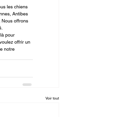
ous les chiens 
nnes, Antibes 
. Nous offrons 
é.
là pour 
oulez offrir un 
e notre
Voir tout