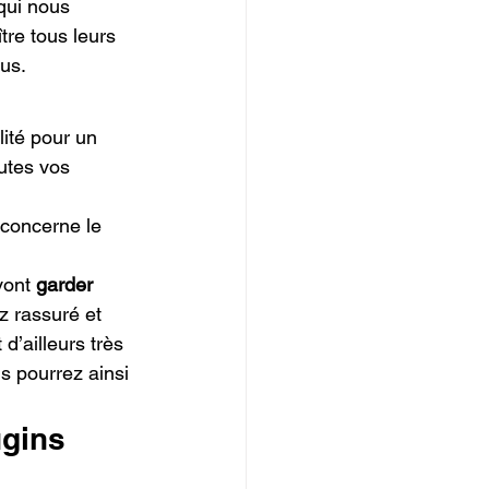
qui nous 
re tous leurs 
ous.
ité pour un 
utes vos 
 concerne le 
vont 
garder 
z rassuré et 
’ailleurs très 
s pourrez ainsi 
gins 