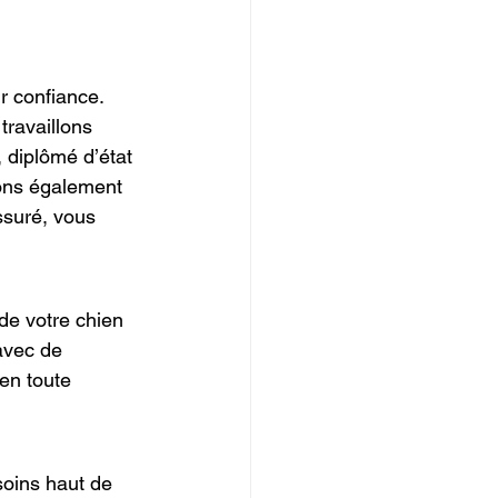
r confiance. 
ravaillons 
 diplômé d’état 
vons également 
suré, vous 
de votre chien 
avec de 
en toute 
soins haut de 