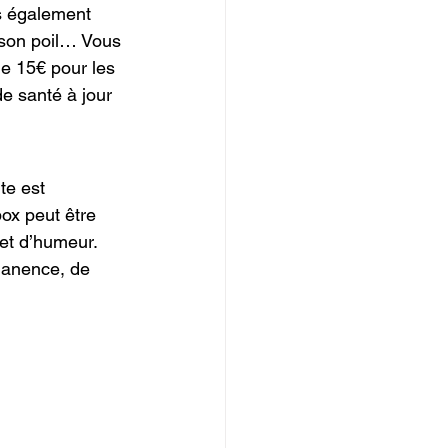
s également 
 son poil… Vous 
de 15€ pour les 
e santé à jour 
te est 
ox peut être 
 et d’humeur. 
manence, de 