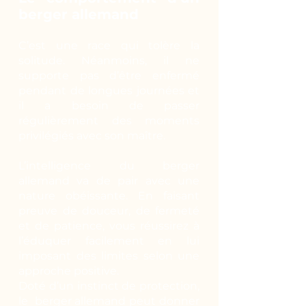
berger allemand
C’est une race qui tolère la
solitude. Néanmoins, il ne
supporte pas d’être enfermé
pendant de longues journées et
il a besoin de passer
régulièrement des moments
privilégiés avec son maître.
L’intelligence du berger
allemand va de pair avec une
nature obéissante. En faisant
preuve de douceur, de fermeté
et de patience, vous réussirez à
l’éduquer facilement en lui
imposant des limites selon une
approche positive.
Doté d’un instinct de protection,
le berger allemand peut donner