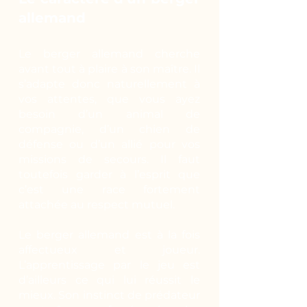
allemand
Le berger allemand cherche
avant tout à plaire à son maître. Il
s’adapte donc naturellement à
vos attentes, que vous ayez
besoin d’un animal de
compagnie, d’un chien de
défense ou d’un allié pour vos
missions de secours. Il faut
toutefois garder à l’esprit que
c’est une race fortement
attachée au respect mutuel.
Le berger allemand est à la fois
affectueux et joueur.
L’apprentissage par le jeu est
d’ailleurs ce qui lui réussit le
mieux. Son instinct de prédateur