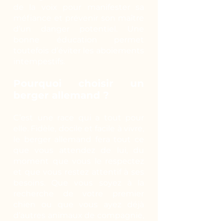
de la voix pour manifester sa
méfiance et prévenir son maître
d’un danger potentiel. Une
bonne éducation permet
toutefois d’éviter les aboiements
intempestifs.
Pourquoi choisir un
berger allemand ?
C’est une race qui a tout pour
elle. Fidèle, docile et facile à vivre,
le berger allemand fera tout ce
que vous attendez de lui, du
moment que vous le respectez
et que vous restez attentif à ses
besoins. Que vous soyez à la
recherche de votre premier
chien ou que vous ayez déjà
d’autres animaux de compagnie,