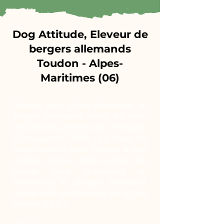
Dog Attitude, Eleveur de
bergers allemands
Toudon - Alpes-
Maritimes (06)
Depuis plus d’une décennie, le
berger allemand arrive en tête
des chiens préférés des Français.
Compagnon fidèle qui voue un
attachement sans réserve à son
maître, c’est en effet le chien de
famille idéal. Polyvalent et
travailleur, le berger allemand
comprend rapidement ce qu’on
attend de lui.