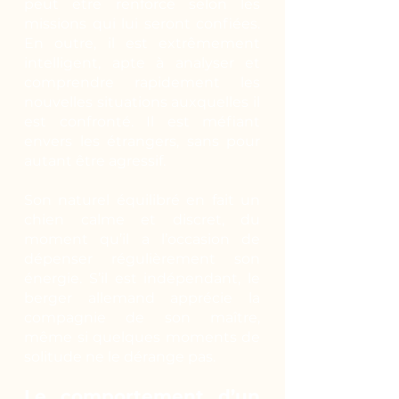
peut être renforcé selon les
missions qui lui seront confiées.
En outre, il est extrêmement
intelligent, apte à analyser et
comprendre rapidement les
nouvelles situations auxquelles il
est confronté. Il est méfiant
envers les étrangers, sans pour
autant être agressif.
Son naturel équilibré en fait un
chien calme et discret, du
moment qu’il a l’occasion de
dépenser régulièrement son
énergie. S’il est indépendant, le
berger allemand apprécie la
compagnie de son maître,
même si quelques moments de
solitude ne le dérange pas.
Le comportement d’un