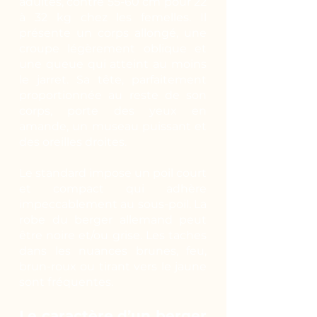
adultes, contre 55-60 cm pour 22
à 32 kg chez les femelles. Il
présente un corps allongé, une
croupe légèrement oblique et
une queue qui atteint au moins
le jarret. Sa tête, parfaitement
proportionnée au reste de son
corps, porte des yeux en
amande, un museau puissant et
des oreilles droites.
Le standard impose un poil court
et compact qui adhère
impeccablement au sous-poil. La
robe du berger allemand peut
être noire et/ou grise. Les taches
dans les nuances brunes, feu,
brun-roux ou tirant vers le jaune
sont fréquentes.
Le caractère d’un berger