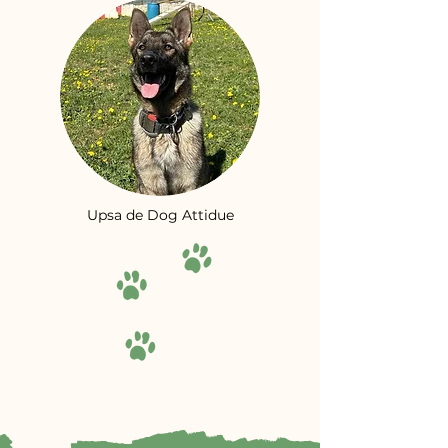
Upsa de Dog Attidue