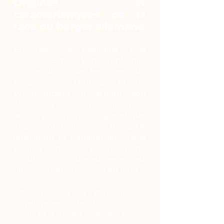
Origines et
caractéristiques de la
race du berger allemand
En 1889, le capitaine Max
Fréderic Emile Von Stephanitz
décide de croiser les chiens de
bergers de Thuringe et de
Württemberg. Il atteint son
objectif, à savoir créer une race
au patrimoine génétique
impressionnant. Robuste,
intelligent et parfaitement taillé
pour la garde des troupeaux de
moutons, le nouveau berger est
officiellement reconnu en 1898.
Ce chien à la musculature
développée atteint 60-65 cm
pour 30 à 40 kg chez les mâles