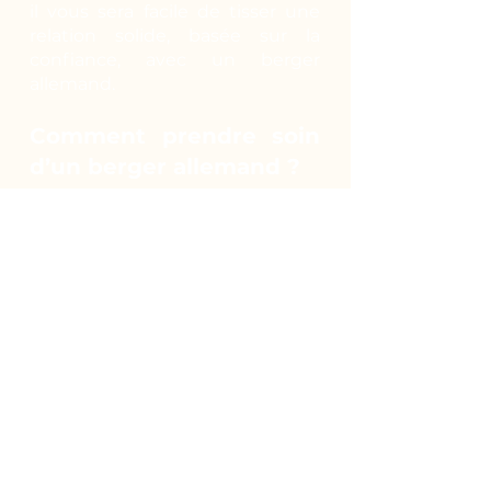
il vous sera facile de tisser une
relation solide, basée sur la
confiance, avec un berger
allemand.
Comment prendre soin
d’un berger allemand ?
Actif de nature, il peut vivre en
extérieur en toute saison.
Cependant, le contact humain
lui est indispensable. Il est donc
envisageable qu’il vive en
appartement pour bénéficier de
votre présence mais il faudra le
promener plusieurs fois par jour
pour qu’il puisse courir et
profiter du grand air. Planifiez
des randonnées, emmenez-le en
ballade avec vous