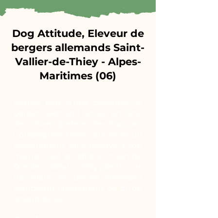
Dog Attitude, Eleveur de
bergers allemands Saint-
Vallier-de-Thiey - Alpes-
Maritimes (06)
Depuis plus d’une décennie, le
berger allemand arrive en tête
des chiens préférés des Français.
Compagnon fidèle qui voue un
attachement sans réserve à son
maître, c’est en effet le chien de
famille idéal. Polyvalent et
travailleur, le berger allemand
comprend rapidement ce qu’on
attend de lui.