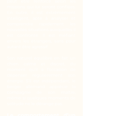
peut être renforcé selon les
missions qui lui seront confiées.
En outre, il est extrêmement
intelligent, apte à analyser et
comprendre rapidement les
nouvelles situations auxquelles il
est confronté. Il est méfiant
envers les étrangers, sans pour
autant être agressif.
Son naturel équilibré en fait un
chien calme et discret, du
moment qu’il a l’occasion de
dépenser régulièrement son
énergie. S’il est indépendant, le
berger allemand apprécie la
compagnie de son maître,
même si quelques moments de
solitude ne le dérange pas.
Le comportement d’un