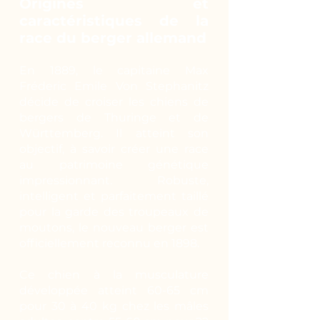
Origines et
caractéristiques de la
race du berger allemand
En 1889, le capitaine Max
Fréderic Emile Von Stephanitz
décide de croiser les chiens de
bergers de Thuringe et de
Württemberg. Il atteint son
objectif, à savoir créer une race
au patrimoine génétique
impressionnant. Robuste,
intelligent et parfaitement taillé
pour la garde des troupeaux de
moutons, le nouveau berger est
officiellement reconnu en 1898.
Ce chien à la musculature
développée atteint 60-65 cm
pour 30 à 40 kg chez les mâles