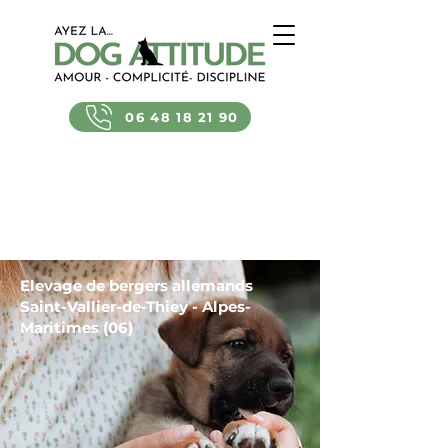
06 48 18 21 90
Elevage de bergers allemands
Saint-Vallier-de-Thiey - Alpes-
Maritimes (06)