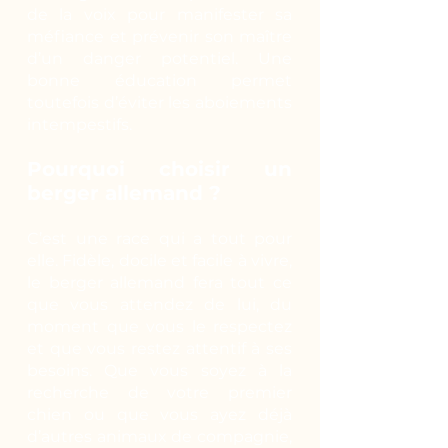
de la voix pour manifester sa
méfiance et prévenir son maître
d’un danger potentiel. Une
bonne éducation permet
toutefois d’éviter les aboiements
intempestifs.
Pourquoi choisir un
berger allemand ?
C’est une race qui a tout pour
elle. Fidèle, docile et facile à vivre,
le berger allemand fera tout ce
que vous attendez de lui, du
moment que vous le respectez
et que vous restez attentif à ses
besoins. Que vous soyez à la
recherche de votre premier
chien ou que vous ayez déjà
d’autres animaux de compagnie,