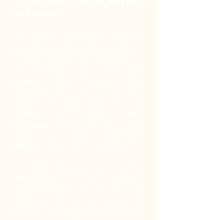
allemand
Le berger allemand cherche
avant tout à plaire à son maître. Il
s’adapte donc naturellement à
vos attentes, que vous ayez
besoin d’un animal de
compagnie, d’un chien de
défense ou d’un allié pour vos
missions de secours. Il faut
toutefois garder à l’esprit que
c’est une race fortement
attachée au respect mutuel.
Le berger allemand est à la fois
affectueux et joueur.
L’apprentissage par le jeu est
d’ailleurs ce qui lui réussit le
mieux. Son instinct de prédateur