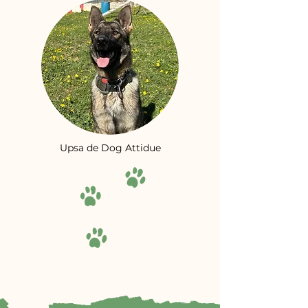
Upsa de Dog Attidue