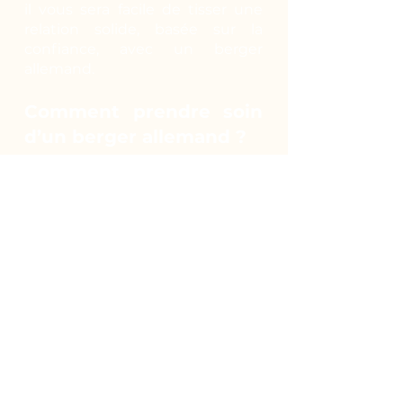
il vous sera facile de tisser une
relation solide, basée sur la
confiance, avec un berger
allemand.
Comment prendre soin
d’un berger allemand ?
Actif de nature, il peut vivre en
extérieur en toute saison.
Cependant, le contact humain
lui est indispensable. Il est donc
envisageable qu’il vive en
appartement pour bénéficier de
votre présence mais il faudra le
promener plusieurs fois par jour
pour qu’il puisse courir et
profiter du grand air. Planifiez
des randonnées, emmenez-le en
ballade avec vous