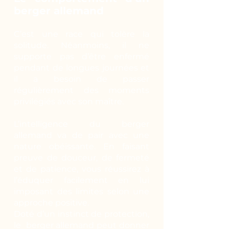
berger allemand
C’est une race qui tolère la
solitude. Néanmoins, il ne
supporte pas d’être enfermé
pendant de longues journées et
il a besoin de passer
régulièrement des moments
privilégiés avec son maître.
L’intelligence du berger
allemand va de pair avec une
nature obéissante. En faisant
preuve de douceur, de fermeté
et de patience, vous réussirez à
l’éduquer facilement en lui
imposant des limites selon une
approche positive.
Doté d’un instinct de protection,
le berger allemand peut donner