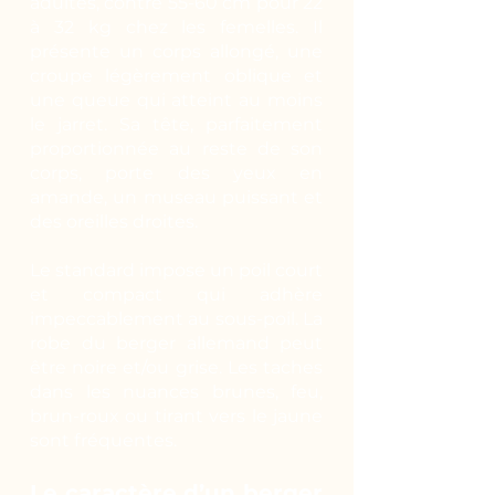
adultes, contre 55-60 cm pour 22
à 32 kg chez les femelles. Il
présente un corps allongé, une
croupe légèrement oblique et
une queue qui atteint au moins
le jarret. Sa tête, parfaitement
proportionnée au reste de son
corps, porte des yeux en
amande, un museau puissant et
des oreilles droites.
Le standard impose un poil court
et compact qui adhère
impeccablement au sous-poil. La
robe du berger allemand peut
être noire et/ou grise. Les taches
dans les nuances brunes, feu,
brun-roux ou tirant vers le jaune
sont fréquentes.
Le caractère d’un berger