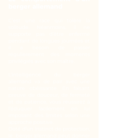
berger allemand
C’est une race qui tolère la
solitude. Néanmoins, il ne
supporte pas d’être enfermé
pendant de longues journées et
il a besoin de passer
régulièrement des moments
privilégiés avec son maître.
L’intelligence du berger
allemand va de pair avec une
nature obéissante. En faisant
preuve de douceur, de fermeté
et de patience, vous réussirez à
l’éduquer facilement en lui
imposant des limites selon une
approche positive.
Doté d’un instinct de protection,
le berger allemand peut donner