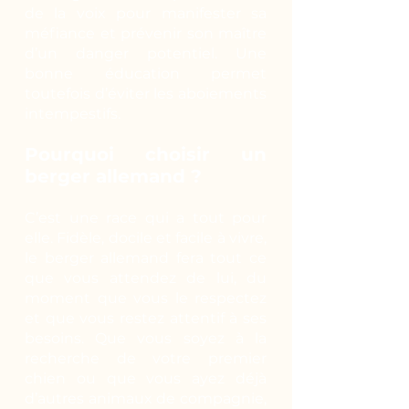
de la voix pour manifester sa
méfiance et prévenir son maître
d’un danger potentiel. Une
bonne éducation permet
toutefois d’éviter les aboiements
intempestifs.
Pourquoi choisir un
berger allemand ?
C’est une race qui a tout pour
elle. Fidèle, docile et facile à vivre,
le berger allemand fera tout ce
que vous attendez de lui, du
moment que vous le respectez
et que vous restez attentif à ses
besoins. Que vous soyez à la
recherche de votre premier
chien ou que vous ayez déjà
d’autres animaux de compagnie,