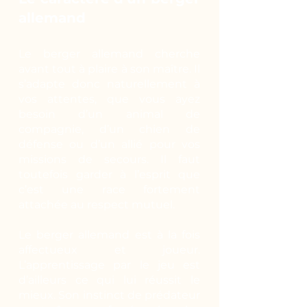
allemand
Le berger allemand cherche
avant tout à plaire à son maître. Il
s’adapte donc naturellement à
vos attentes, que vous ayez
besoin d’un animal de
compagnie, d’un chien de
défense ou d’un allié pour vos
missions de secours. Il faut
toutefois garder à l’esprit que
c’est une race fortement
attachée au respect mutuel.
Le berger allemand est à la fois
affectueux et joueur.
L’apprentissage par le jeu est
d’ailleurs ce qui lui réussit le
mieux. Son instinct de prédateur