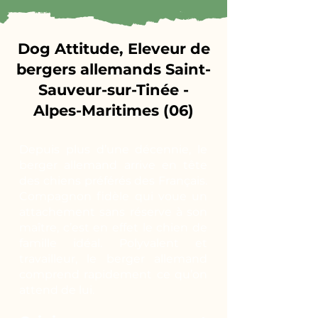
Dog Attitude, Eleveur de
bergers allemands Saint-
Sauveur-sur-Tinée -
Alpes-Maritimes (06)
Depuis plus d’une décennie, le
berger allemand arrive en tête
des chiens préférés des Français.
Compagnon fidèle qui voue un
attachement sans réserve à son
maître, c’est en effet le chien de
famille idéal. Polyvalent et
travailleur, le berger allemand
comprend rapidement ce qu’on
attend de lui.