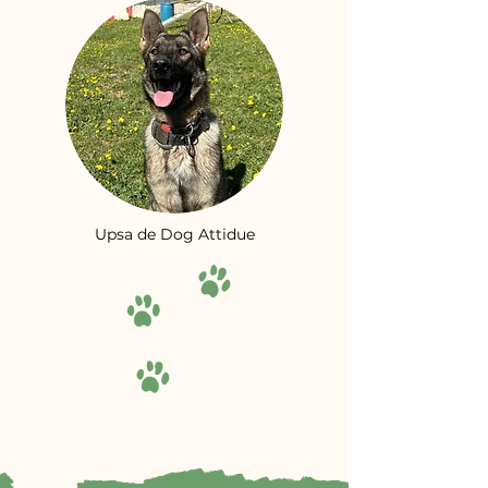
Upsa de Dog Attidue