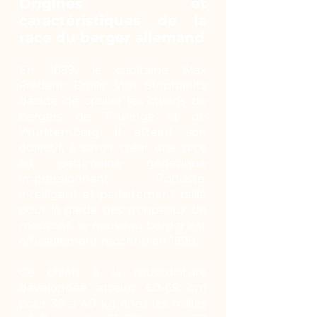
Origines et
caractéristiques de la
race du berger allemand
En 1889, le capitaine Max
Fréderic Emile Von Stephanitz
décide de croiser les chiens de
bergers de Thuringe et de
Württemberg. Il atteint son
objectif, à savoir créer une race
au patrimoine génétique
impressionnant. Robuste,
intelligent et parfaitement taillé
pour la garde des troupeaux de
moutons, le nouveau berger est
officiellement reconnu en 1898.
Ce chien à la musculature
développée atteint 60-65 cm
pour 30 à 40 kg chez les mâles