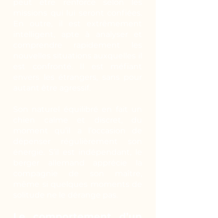
peut être renforcé selon les
missions qui lui seront confiées.
En outre, il est extrêmement
intelligent, apte à analyser et
comprendre rapidement les
nouvelles situations auxquelles il
est confronté. Il est méfiant
envers les étrangers, sans pour
autant être agressif.
Son naturel équilibré en fait un
chien calme et discret, du
moment qu’il a l’occasion de
dépenser régulièrement son
énergie. S’il est indépendant, le
berger allemand apprécie la
compagnie de son maître,
même si quelques moments de
solitude ne le dérange pas.
Le comportement d’un