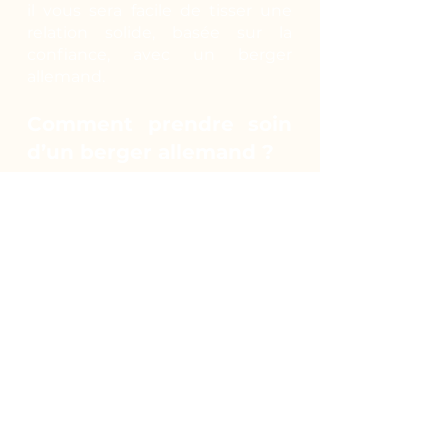
il vous sera facile de tisser une
relation solide, basée sur la
confiance, avec un berger
allemand.
Comment prendre soin
d’un berger allemand ?
Actif de nature, il peut vivre en
extérieur en toute saison.
Cependant, le contact humain
lui est indispensable. Il est donc
envisageable qu’il vive en
appartement pour bénéficier de
votre présence mais il faudra le
promener plusieurs fois par jour
pour qu’il puisse courir et
profiter du grand air. Planifiez
des randonnées, emmenez-le en
ballade avec vous