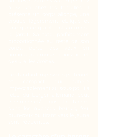
adultes, contre 55-60 cm pour 22
à 32 kg chez les femelles. Il
présente un corps allongé, une
croupe légèrement oblique et
une queue qui atteint au moins
le jarret. Sa tête, parfaitement
proportionnée au reste de son
corps, porte des yeux en
amande, un museau puissant et
des oreilles droites.
Le standard impose un poil court
et compact qui adhère
impeccablement au sous-poil. La
robe du berger allemand peut
être noire et/ou grise. Les taches
dans les nuances brunes, feu,
brun-roux ou tirant vers le jaune
sont fréquentes.
Le caractère d’un berger