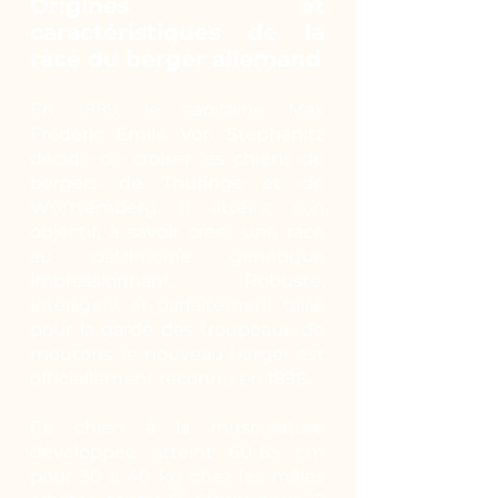
Origines et
caractéristiques de la
race du berger allemand
En 1889, le capitaine Max
Fréderic Emile Von Stephanitz
décide de croiser les chiens de
bergers de Thuringe et de
Württemberg. Il atteint son
objectif, à savoir créer une race
au patrimoine génétique
impressionnant. Robuste,
intelligent et parfaitement taillé
pour la garde des troupeaux de
moutons, le nouveau berger est
officiellement reconnu en 1898.
Ce chien à la musculature
développée atteint 60-65 cm
pour 30 à 40 kg chez les mâles