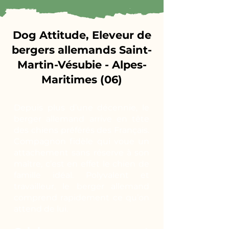
Dog Attitude, Eleveur de
bergers allemands Saint-
Martin-Vésubie - Alpes-
Maritimes (06)
Depuis plus d’une décennie, le
berger allemand arrive en tête
des chiens préférés des Français.
Compagnon fidèle qui voue un
attachement sans réserve à son
maître, c’est en effet le chien de
famille idéal. Polyvalent et
travailleur, le berger allemand
comprend rapidement ce qu’on
attend de lui.