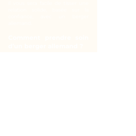
il vous sera facile de tisser une
relation solide, basée sur la
confiance, avec un berger
allemand.
Comment prendre soin
d’un berger allemand ?
Actif de nature, il peut vivre en
extérieur en toute saison.
Cependant, le contact humain
lui est indispensable. Il est donc
envisageable qu’il vive en
appartement pour bénéficier de
votre présence mais il faudra le
promener plusieurs fois par jour
pour qu’il puisse courir et
profiter du grand air. Planifiez
des randonnées, emmenez-le en
ballade avec vous