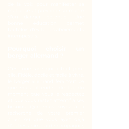
de la voix pour manifester sa
méfiance et prévenir son maître
d’un danger potentiel. Une
bonne éducation permet
toutefois d’éviter les aboiements
intempestifs.
Pourquoi choisir un
berger allemand ?
C’est une race qui a tout pour
elle. Fidèle, docile et facile à vivre,
le berger allemand fera tout ce
que vous attendez de lui, du
moment que vous le respectez
et que vous restez attentif à ses
besoins. Que vous soyez à la
recherche de votre premier
chien ou que vous ayez déjà
d’autres animaux de compagnie,