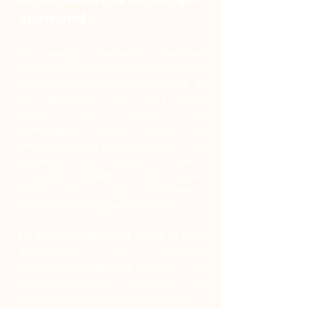
allemand
Le berger allemand cherche
avant tout à plaire à son maître. Il
s’adapte donc naturellement à
vos attentes, que vous ayez
besoin d’un animal de
compagnie, d’un chien de
défense ou d’un allié pour vos
missions de secours. Il faut
toutefois garder à l’esprit que
c’est une race fortement
attachée au respect mutuel.
Le berger allemand est à la fois
affectueux et joueur.
L’apprentissage par le jeu est
d’ailleurs ce qui lui réussit le
mieux. Son instinct de prédateur