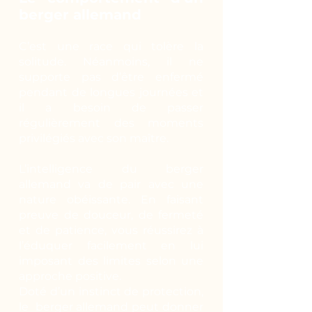
berger allemand
C’est une race qui tolère la
solitude. Néanmoins, il ne
supporte pas d’être enfermé
pendant de longues journées et
il a besoin de passer
régulièrement des moments
privilégiés avec son maître.
L’intelligence du berger
allemand va de pair avec une
nature obéissante. En faisant
preuve de douceur, de fermeté
et de patience, vous réussirez à
l’éduquer facilement en lui
imposant des limites selon une
approche positive.
Doté d’un instinct de protection,
le berger allemand peut donner