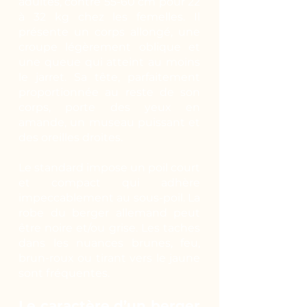
adultes, contre 55-60 cm pour 22
à 32 kg chez les femelles. Il
présente un corps allongé, une
croupe légèrement oblique et
une queue qui atteint au moins
le jarret. Sa tête, parfaitement
proportionnée au reste de son
corps, porte des yeux en
amande, un museau puissant et
des oreilles droites.
Le standard impose un poil court
et compact qui adhère
impeccablement au sous-poil. La
robe du berger allemand peut
être noire et/ou grise. Les taches
dans les nuances brunes, feu,
brun-roux ou tirant vers le jaune
sont fréquentes.
Le caractère d’un berger