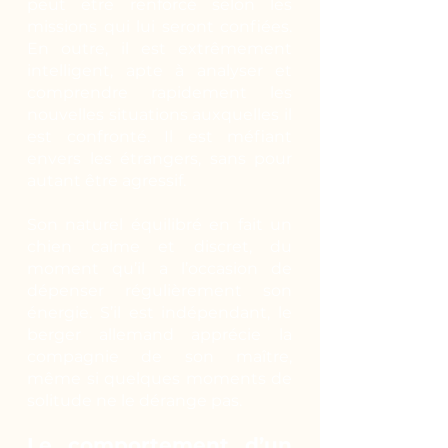
peut être renforcé selon les
missions qui lui seront confiées.
En outre, il est extrêmement
intelligent, apte à analyser et
comprendre rapidement les
nouvelles situations auxquelles il
est confronté. Il est méfiant
envers les étrangers, sans pour
autant être agressif.
Son naturel équilibré en fait un
chien calme et discret, du
moment qu’il a l’occasion de
dépenser régulièrement son
énergie. S’il est indépendant, le
berger allemand apprécie la
compagnie de son maître,
même si quelques moments de
solitude ne le dérange pas.
Le comportement d’un