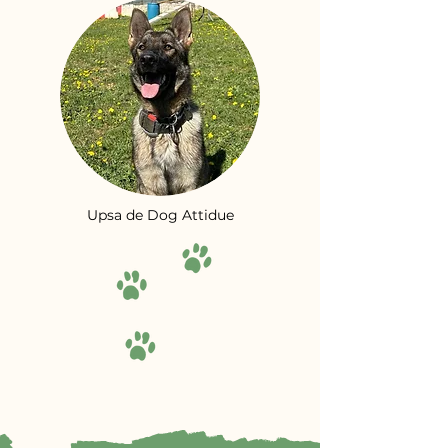
Upsa de Dog Attidue