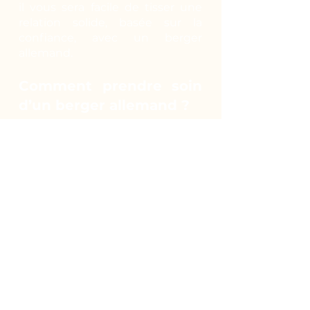
il vous sera facile de tisser une
relation solide, basée sur la
confiance, avec un berger
allemand.
Comment prendre soin
d’un berger allemand ?
Actif de nature, il peut vivre en
extérieur en toute saison.
Cependant, le contact humain
lui est indispensable. Il est donc
envisageable qu’il vive en
appartement pour bénéficier de
votre présence mais il faudra le
promener plusieurs fois par jour
pour qu’il puisse courir et
profiter du grand air. Planifiez
des randonnées, emmenez-le en
ballade avec vous