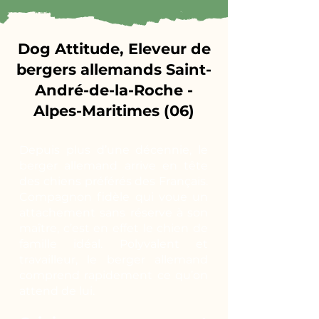
Dog Attitude, Eleveur de
bergers allemands Saint-
André-de-la-Roche -
Alpes-Maritimes (06)
Depuis plus d’une décennie, le
berger allemand arrive en tête
des chiens préférés des Français.
Compagnon fidèle qui voue un
attachement sans réserve à son
maître, c’est en effet le chien de
famille idéal. Polyvalent et
travailleur, le berger allemand
comprend rapidement ce qu’on
attend de lui.