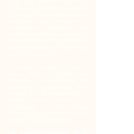
peut être renforcé selon les
missions qui lui seront confiées.
En outre, il est extrêmement
intelligent, apte à analyser et
comprendre rapidement les
nouvelles situations auxquelles il
est confronté. Il est méfiant
envers les étrangers, sans pour
autant être agressif.
Son naturel équilibré en fait un
chien calme et discret, du
moment qu’il a l’occasion de
dépenser régulièrement son
énergie. S’il est indépendant, le
berger allemand apprécie la
compagnie de son maître,
même si quelques moments de
solitude ne le dérange pas.
Le comportement d’un