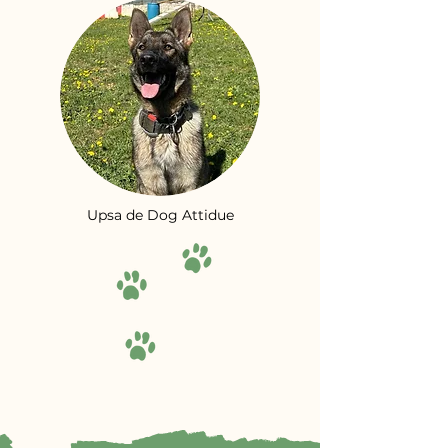
Upsa de Dog Attidue