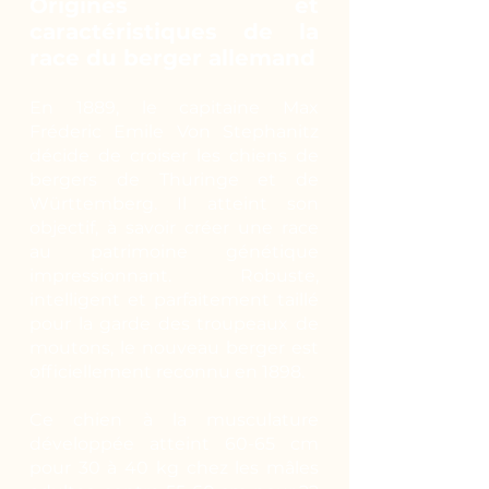
Origines et
caractéristiques de la
race du berger allemand
En 1889, le capitaine Max
Fréderic Emile Von Stephanitz
décide de croiser les chiens de
bergers de Thuringe et de
Württemberg. Il atteint son
objectif, à savoir créer une race
au patrimoine génétique
impressionnant. Robuste,
intelligent et parfaitement taillé
pour la garde des troupeaux de
moutons, le nouveau berger est
officiellement reconnu en 1898.
Ce chien à la musculature
développée atteint 60-65 cm
pour 30 à 40 kg chez les mâles