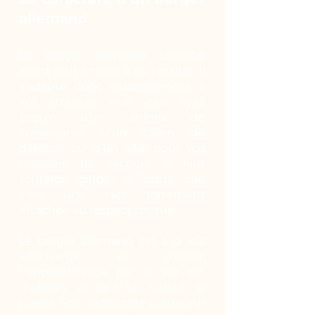
allemand
Le berger allemand cherche
avant tout à plaire à son maître. Il
s’adapte donc naturellement à
vos attentes, que vous ayez
besoin d’un animal de
compagnie, d’un chien de
défense ou d’un allié pour vos
missions de secours. Il faut
toutefois garder à l’esprit que
c’est une race fortement
attachée au respect mutuel.
Le berger allemand est à la fois
affectueux et joueur.
L’apprentissage par le jeu est
d’ailleurs ce qui lui réussit le
mieux. Son instinct de prédateur