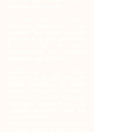
berger allemand
C’est une race qui tolère la
solitude. Néanmoins, il ne
supporte pas d’être enfermé
pendant de longues journées et
il a besoin de passer
régulièrement des moments
privilégiés avec son maître.
L’intelligence du berger
allemand va de pair avec une
nature obéissante. En faisant
preuve de douceur, de fermeté
et de patience, vous réussirez à
l’éduquer facilement en lui
imposant des limites selon une
approche positive.
Doté d’un instinct de protection,
le berger allemand peut donner