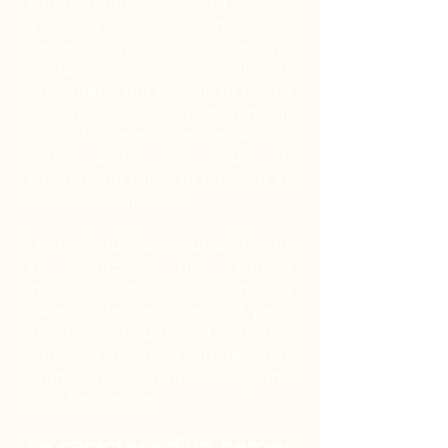
adultes, contre 55-60 cm pour 22
à 32 kg chez les femelles. Il
présente un corps allongé, une
croupe légèrement oblique et
une queue qui atteint au moins
le jarret. Sa tête, parfaitement
proportionnée au reste de son
corps, porte des yeux en
amande, un museau puissant et
des oreilles droites.
Le standard impose un poil court
et compact qui adhère
impeccablement au sous-poil. La
robe du berger allemand peut
être noire et/ou grise. Les taches
dans les nuances brunes, feu,
brun-roux ou tirant vers le jaune
sont fréquentes.
Le caractère d’un berger