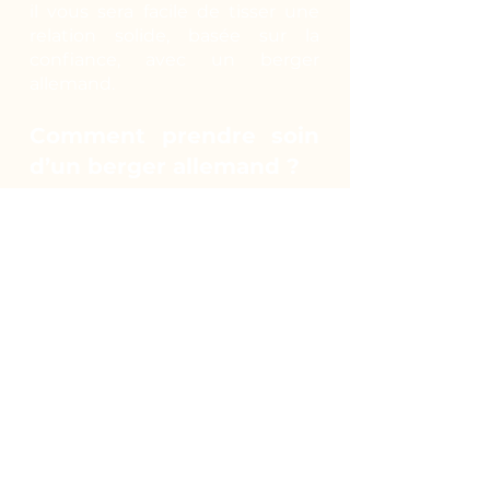
il vous sera facile de tisser une
relation solide, basée sur la
confiance, avec un berger
allemand.
Comment prendre soin
d’un berger allemand ?
Actif de nature, il peut vivre en
extérieur en toute saison.
Cependant, le contact humain
lui est indispensable. Il est donc
envisageable qu’il vive en
appartement pour bénéficier de
votre présence mais il faudra le
promener plusieurs fois par jour
pour qu’il puisse courir et
profiter du grand air. Planifiez
des randonnées, emmenez-le en
ballade avec vous