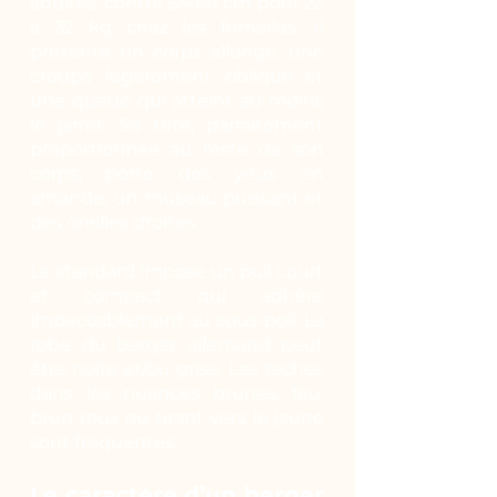
adultes, contre 55-60 cm pour 22
à 32 kg chez les femelles. Il
présente un corps allongé, une
croupe légèrement oblique et
une queue qui atteint au moins
le jarret. Sa tête, parfaitement
proportionnée au reste de son
corps, porte des yeux en
amande, un museau puissant et
des oreilles droites.
Le standard impose un poil court
et compact qui adhère
impeccablement au sous-poil. La
robe du berger allemand peut
être noire et/ou grise. Les taches
dans les nuances brunes, feu,
brun-roux ou tirant vers le jaune
sont fréquentes.
Le caractère d’un berger