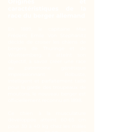
Origines et
caractéristiques de la
race du berger allemand
En 1889, le capitaine Max
Fréderic Emile Von Stephanitz
décide de croiser les chiens de
bergers de Thuringe et de
Württemberg. Il atteint son
objectif, à savoir créer une race
au patrimoine génétique
impressionnant. Robuste,
intelligent et parfaitement taillé
pour la garde des troupeaux de
moutons, le nouveau berger est
officiellement reconnu en 1898.
Ce chien à la musculature
développée atteint 60-65 cm
pour 30 à 40 kg chez les mâles