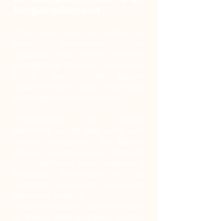
berger allemand
C’est une race qui tolère la
solitude. Néanmoins, il ne
supporte pas d’être enfermé
pendant de longues journées et
il a besoin de passer
régulièrement des moments
privilégiés avec son maître.
L’intelligence du berger
allemand va de pair avec une
nature obéissante. En faisant
preuve de douceur, de fermeté
et de patience, vous réussirez à
l’éduquer facilement en lui
imposant des limites selon une
approche positive.
Doté d’un instinct de protection,
le berger allemand peut donner