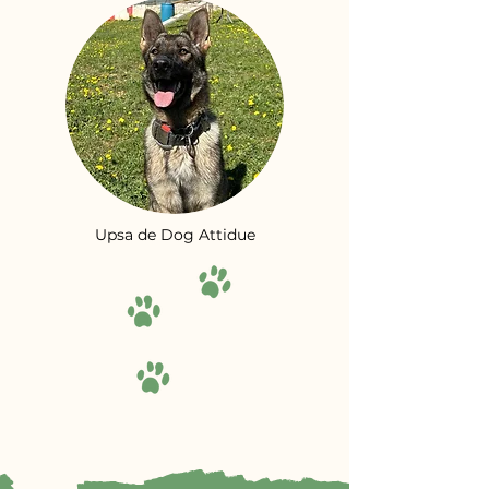
Upsa de Dog Attidue