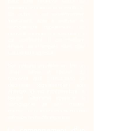
peut être renforcé selon les
missions qui lui seront confiées.
En outre, il est extrêmement
intelligent, apte à analyser et
comprendre rapidement les
nouvelles situations auxquelles il
est confronté. Il est méfiant
envers les étrangers, sans pour
autant être agressif.
Son naturel équilibré en fait un
chien calme et discret, du
moment qu’il a l’occasion de
dépenser régulièrement son
énergie. S’il est indépendant, le
berger allemand apprécie la
compagnie de son maître,
même si quelques moments de
solitude ne le dérange pas.
Le comportement d’un