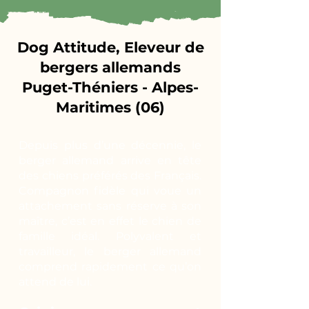
Dog Attitude, Eleveur de
bergers allemands
Puget-Théniers - Alpes-
Maritimes (06)
Depuis plus d’une décennie, le
berger allemand arrive en tête
des chiens préférés des Français.
Compagnon fidèle qui voue un
attachement sans réserve à son
maître, c’est en effet le chien de
famille idéal. Polyvalent et
travailleur, le berger allemand
comprend rapidement ce qu’on
attend de lui.