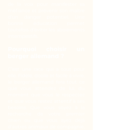
de la voix pour manifester sa
méfiance et prévenir son maître
d’un danger potentiel. Une
bonne éducation permet
toutefois d’éviter les aboiements
intempestifs.
Pourquoi choisir un
berger allemand ?
C’est une race qui a tout pour
elle. Fidèle, docile et facile à vivre,
le berger allemand fera tout ce
que vous attendez de lui, du
moment que vous le respectez
et que vous restez attentif à ses
besoins. Que vous soyez à la
recherche de votre premier
chien ou que vous ayez déjà
d’autres animaux de compagnie,