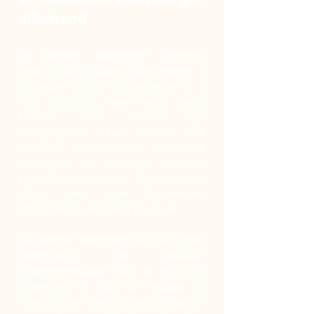
allemand
Le berger allemand cherche
avant tout à plaire à son maître. Il
s’adapte donc naturellement à
vos attentes, que vous ayez
besoin d’un animal de
compagnie, d’un chien de
défense ou d’un allié pour vos
missions de secours. Il faut
toutefois garder à l’esprit que
c’est une race fortement
attachée au respect mutuel.
Le berger allemand est à la fois
affectueux et joueur.
L’apprentissage par le jeu est
d’ailleurs ce qui lui réussit le
mieux. Son instinct de prédateur