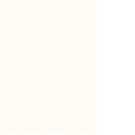
peut être renforcé selon les
missions qui lui seront confiées.
En outre, il est extrêmement
intelligent, apte à analyser et
comprendre rapidement les
nouvelles situations auxquelles il
est confronté. Il est méfiant
envers les étrangers, sans pour
autant être agressif.
Son naturel équilibré en fait un
chien calme et discret, du
moment qu’il a l’occasion de
dépenser régulièrement son
énergie. S’il est indépendant, le
berger allemand apprécie la
compagnie de son maître,
même si quelques moments de
solitude ne le dérange pas.
Le comportement d’un