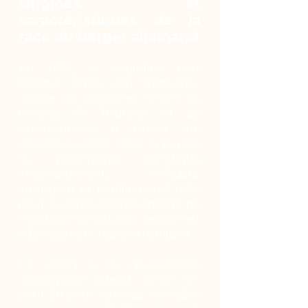
Origines et
caractéristiques de la
race du berger allemand
En 1889, le capitaine Max
Fréderic Emile Von Stephanitz
décide de croiser les chiens de
bergers de Thuringe et de
Württemberg. Il atteint son
objectif, à savoir créer une race
au patrimoine génétique
impressionnant. Robuste,
intelligent et parfaitement taillé
pour la garde des troupeaux de
moutons, le nouveau berger est
officiellement reconnu en 1898.
Ce chien à la musculature
développée atteint 60-65 cm
pour 30 à 40 kg chez les mâles