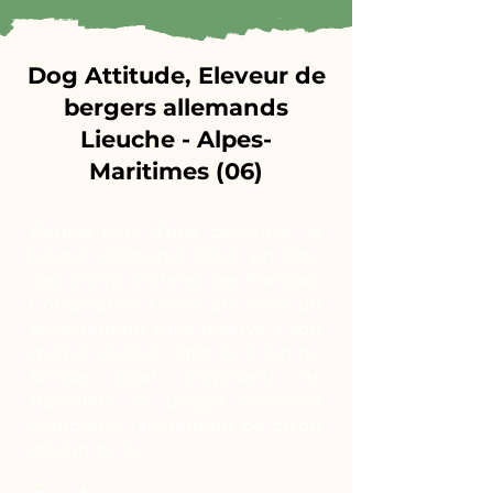
Dog Attitude, Eleveur de
bergers allemands
Lieuche - Alpes-
Maritimes (06)
Depuis plus d’une décennie, le
berger allemand arrive en tête
des chiens préférés des Français.
Compagnon fidèle qui voue un
attachement sans réserve à son
maître, c’est en effet le chien de
famille idéal. Polyvalent et
travailleur, le berger allemand
comprend rapidement ce qu’on
attend de lui.