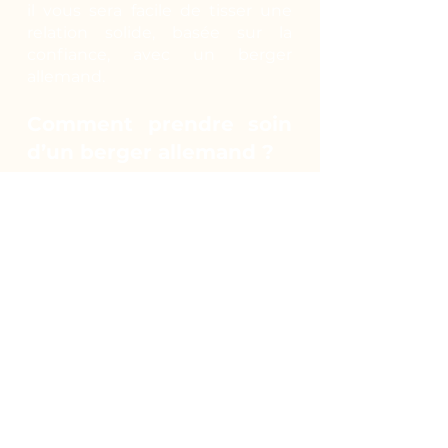
il vous sera facile de tisser une
relation solide, basée sur la
confiance, avec un berger
allemand.
Comment prendre soin
d’un berger allemand ?
Actif de nature, il peut vivre en
extérieur en toute saison.
Cependant, le contact humain
lui est indispensable. Il est donc
envisageable qu’il vive en
appartement pour bénéficier de
votre présence mais il faudra le
promener plusieurs fois par jour
pour qu’il puisse courir et
profiter du grand air. Planifiez
des randonnées, emmenez-le en
ballade avec vous