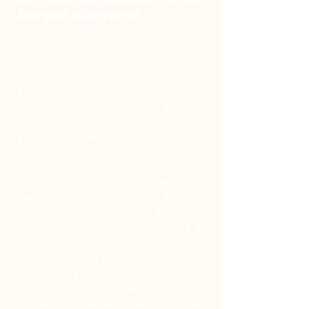
berger allemand
C’est une race qui tolère la
solitude. Néanmoins, il ne
supporte pas d’être enfermé
pendant de longues journées et
il a besoin de passer
régulièrement des moments
privilégiés avec son maître.
L’intelligence du berger
allemand va de pair avec une
nature obéissante. En faisant
preuve de douceur, de fermeté
et de patience, vous réussirez à
l’éduquer facilement en lui
imposant des limites selon une
approche positive.
Doté d’un instinct de protection,
le berger allemand peut donner