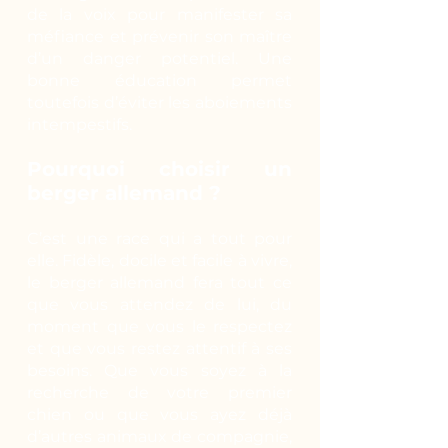
de la voix pour manifester sa
méfiance et prévenir son maître
d’un danger potentiel. Une
bonne éducation permet
toutefois d’éviter les aboiements
intempestifs.
Pourquoi choisir un
berger allemand ?
C’est une race qui a tout pour
elle. Fidèle, docile et facile à vivre,
le berger allemand fera tout ce
que vous attendez de lui, du
moment que vous le respectez
et que vous restez attentif à ses
besoins. Que vous soyez à la
recherche de votre premier
chien ou que vous ayez déjà
d’autres animaux de compagnie,