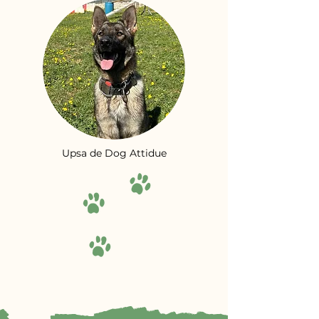
Upsa de Dog Attidue