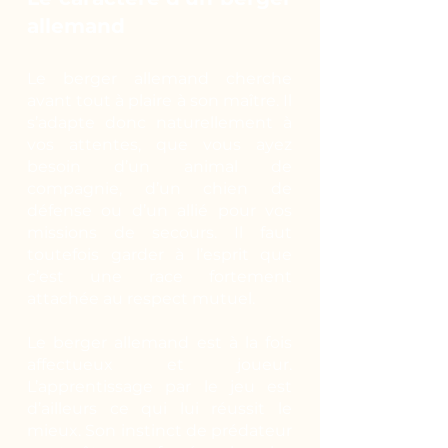
allemand
Le berger allemand cherche
avant tout à plaire à son maître. Il
s’adapte donc naturellement à
vos attentes, que vous ayez
besoin d’un animal de
compagnie, d’un chien de
défense ou d’un allié pour vos
missions de secours. Il faut
toutefois garder à l’esprit que
c’est une race fortement
attachée au respect mutuel.
Le berger allemand est à la fois
affectueux et joueur.
L’apprentissage par le jeu est
d’ailleurs ce qui lui réussit le
mieux. Son instinct de prédateur