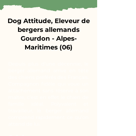
Dog Attitude, Eleveur de
bergers allemands
Gourdon - Alpes-
Maritimes (06)
Depuis plus d’une décennie, le
berger allemand arrive en tête
des chiens préférés des Français.
Compagnon fidèle qui voue un
attachement sans réserve à son
maître, c’est en effet le chien de
famille idéal. Polyvalent et
travailleur, le berger allemand
comprend rapidement ce qu’on
attend de lui.