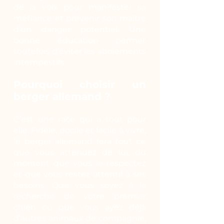
de la voix pour manifester sa
méfiance et prévenir son maître
d’un danger potentiel. Une
bonne éducation permet
toutefois d’éviter les aboiements
intempestifs.
Pourquoi choisir un
berger allemand ?
C’est une race qui a tout pour
elle. Fidèle, docile et facile à vivre,
le berger allemand fera tout ce
que vous attendez de lui, du
moment que vous le respectez
et que vous restez attentif à ses
besoins. Que vous soyez à la
recherche de votre premier
chien ou que vous ayez déjà
d’autres animaux de compagnie,