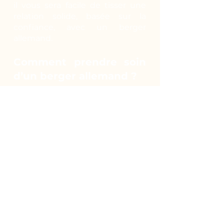
il vous sera facile de tisser une
relation solide, basée sur la
confiance, avec un berger
allemand.
Comment prendre soin
d’un berger allemand ?
Actif de nature, il peut vivre en
extérieur en toute saison.
Cependant, le contact humain
lui est indispensable. Il est donc
envisageable qu’il vive en
appartement pour bénéficier de
votre présence mais il faudra le
promener plusieurs fois par jour
pour qu’il puisse courir et
profiter du grand air. Planifiez
des randonnées, emmenez-le en
ballade avec vous