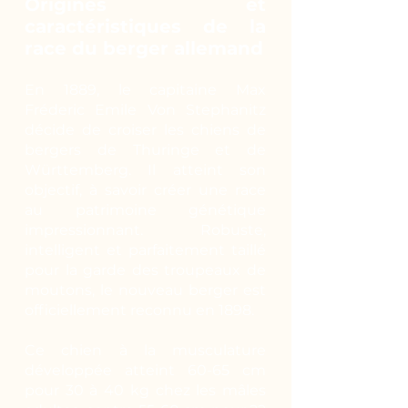
Origines et
caractéristiques de la
race du berger allemand
En 1889, le capitaine Max
Fréderic Emile Von Stephanitz
décide de croiser les chiens de
bergers de Thuringe et de
Württemberg. Il atteint son
objectif, à savoir créer une race
au patrimoine génétique
impressionnant. Robuste,
intelligent et parfaitement taillé
pour la garde des troupeaux de
moutons, le nouveau berger est
officiellement reconnu en 1898.
Ce chien à la musculature
développée atteint 60-65 cm
pour 30 à 40 kg chez les mâles