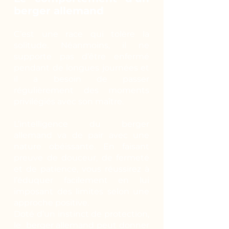
berger allemand
C’est une race qui tolère la
solitude. Néanmoins, il ne
supporte pas d’être enfermé
pendant de longues journées et
il a besoin de passer
régulièrement des moments
privilégiés avec son maître.
L’intelligence du berger
allemand va de pair avec une
nature obéissante. En faisant
preuve de douceur, de fermeté
et de patience, vous réussirez à
l’éduquer facilement en lui
imposant des limites selon une
approche positive.
Doté d’un instinct de protection,
le berger allemand peut donner