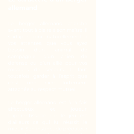
allemand
Le berger allemand cherche
avant tout à plaire à son maître. Il
s’adapte donc naturellement à
vos attentes, que vous ayez
besoin d’un animal de
compagnie, d’un chien de
défense ou d’un allié pour vos
missions de secours. Il faut
toutefois garder à l’esprit que
c’est une race fortement
attachée au respect mutuel.
Le berger allemand est à la fois
affectueux et joueur.
L’apprentissage par le jeu est
d’ailleurs ce qui lui réussit le
mieux. Son instinct de prédateur