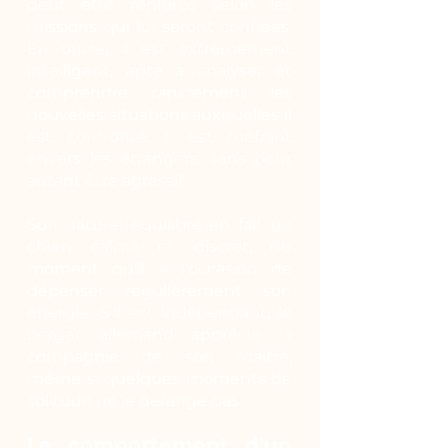
peut être renforcé selon les
missions qui lui seront confiées.
En outre, il est extrêmement
intelligent, apte à analyser et
comprendre rapidement les
nouvelles situations auxquelles il
est confronté. Il est méfiant
envers les étrangers, sans pour
autant être agressif.
Son naturel équilibré en fait un
chien calme et discret, du
moment qu’il a l’occasion de
dépenser régulièrement son
énergie. S’il est indépendant, le
berger allemand apprécie la
compagnie de son maître,
même si quelques moments de
solitude ne le dérange pas.
Le comportement d’un