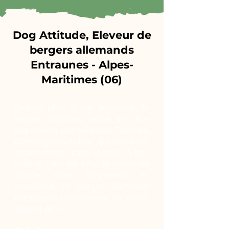
Dog Attitude, Eleveur de
bergers allemands
Entraunes - Alpes-
Maritimes (06)
Depuis plus d’une décennie, le
berger allemand arrive en tête
des chiens préférés des Français.
Compagnon fidèle qui voue un
attachement sans réserve à son
maître, c’est en effet le chien de
famille idéal. Polyvalent et
travailleur, le berger allemand
comprend rapidement ce qu’on
attend de lui.