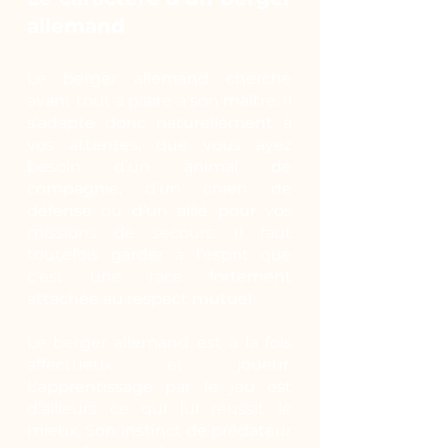
allemand
Le berger allemand cherche
avant tout à plaire à son maître. Il
s’adapte donc naturellement à
vos attentes, que vous ayez
besoin d’un animal de
compagnie, d’un chien de
défense ou d’un allié pour vos
missions de secours. Il faut
toutefois garder à l’esprit que
c’est une race fortement
attachée au respect mutuel.
Le berger allemand est à la fois
affectueux et joueur.
L’apprentissage par le jeu est
d’ailleurs ce qui lui réussit le
mieux. Son instinct de prédateur