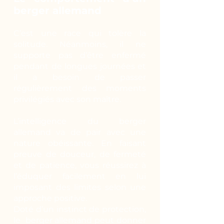
berger allemand
C’est une race qui tolère la
solitude. Néanmoins, il ne
supporte pas d’être enfermé
pendant de longues journées et
il a besoin de passer
régulièrement des moments
privilégiés avec son maître.
L’intelligence du berger
allemand va de pair avec une
nature obéissante. En faisant
preuve de douceur, de fermeté
et de patience, vous réussirez à
l’éduquer facilement en lui
imposant des limites selon une
approche positive.
Doté d’un instinct de protection,
le berger allemand peut donner