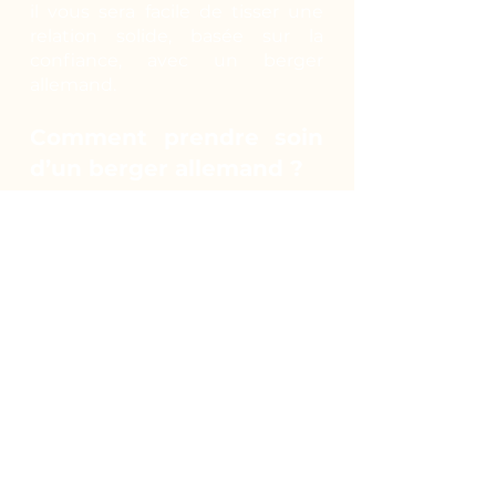
il vous sera facile de tisser une
relation solide, basée sur la
confiance, avec un berger
allemand.
Comment prendre soin
d’un berger allemand ?
Actif de nature, il peut vivre en
extérieur en toute saison.
Cependant, le contact humain
lui est indispensable. Il est donc
envisageable qu’il vive en
appartement pour bénéficier de
votre présence mais il faudra le
promener plusieurs fois par jour
pour qu’il puisse courir et
profiter du grand air. Planifiez
des randonnées, emmenez-le en
ballade avec vous