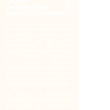
Origines et
caractéristiques de la
race du berger allemand
En 1889, le capitaine Max
Fréderic Emile Von Stephanitz
décide de croiser les chiens de
bergers de Thuringe et de
Württemberg. Il atteint son
objectif, à savoir créer une race
au patrimoine génétique
impressionnant. Robuste,
intelligent et parfaitement taillé
pour la garde des troupeaux de
moutons, le nouveau berger est
officiellement reconnu en 1898.
Ce chien à la musculature
développée atteint 60-65 cm
pour 30 à 40 kg chez les mâles