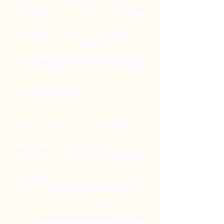
peut être renforcé selon les
missions qui lui seront confiées.
En outre, il est extrêmement
intelligent, apte à analyser et
comprendre rapidement les
nouvelles situations auxquelles il
est confronté. Il est méfiant
envers les étrangers, sans pour
autant être agressif.
Son naturel équilibré en fait un
chien calme et discret, du
moment qu’il a l’occasion de
dépenser régulièrement son
énergie. S’il est indépendant, le
berger allemand apprécie la
compagnie de son maître,
même si quelques moments de
solitude ne le dérange pas.
Le comportement d’un