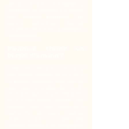
de la voix pour manifester sa
méfiance et prévenir son maître
d’un danger potentiel. Une
bonne éducation permet
toutefois d’éviter les aboiements
intempestifs.
Pourquoi choisir un
berger allemand ?
C’est une race qui a tout pour
elle. Fidèle, docile et facile à vivre,
le berger allemand fera tout ce
que vous attendez de lui, du
moment que vous le respectez
et que vous restez attentif à ses
besoins. Que vous soyez à la
recherche de votre premier
chien ou que vous ayez déjà
d’autres animaux de compagnie,