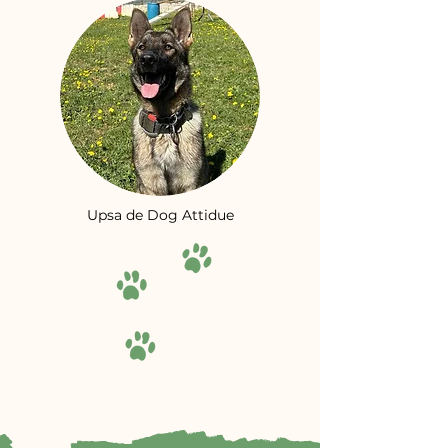
Upsa de Dog Attidue