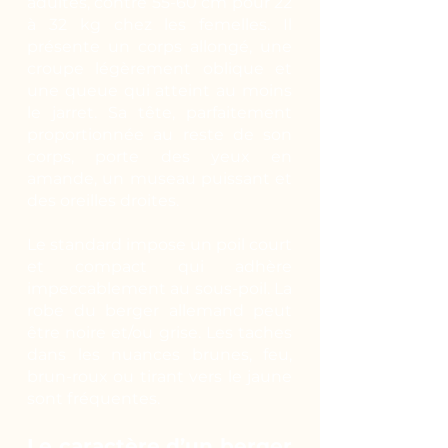
adultes, contre 55-60 cm pour 22
à 32 kg chez les femelles. Il
présente un corps allongé, une
croupe légèrement oblique et
une queue qui atteint au moins
le jarret. Sa tête, parfaitement
proportionnée au reste de son
corps, porte des yeux en
amande, un museau puissant et
des oreilles droites.
Le standard impose un poil court
et compact qui adhère
impeccablement au sous-poil. La
robe du berger allemand peut
être noire et/ou grise. Les taches
dans les nuances brunes, feu,
brun-roux ou tirant vers le jaune
sont fréquentes.
Le caractère d’un berger