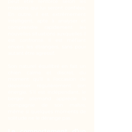
peut être renforcé selon les
missions qui lui seront confiées.
En outre, il est extrêmement
intelligent, apte à analyser et
comprendre rapidement les
nouvelles situations auxquelles il
est confronté. Il est méfiant
envers les étrangers, sans pour
autant être agressif.
Son naturel équilibré en fait un
chien calme et discret, du
moment qu’il a l’occasion de
dépenser régulièrement son
énergie. S’il est indépendant, le
berger allemand apprécie la
compagnie de son maître,
même si quelques moments de
solitude ne le dérange pas.
Le comportement d’un