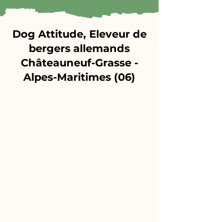
Dog Attitude, Eleveur de
bergers allemands
Châteauneuf-Grasse -
Alpes-Maritimes (06)
Depuis plus d’une décennie, le
berger allemand arrive en tête
des chiens préférés des Français.
Compagnon fidèle qui voue un
attachement sans réserve à son
maître, c’est en effet le chien de
famille idéal. Polyvalent et
travailleur, le berger allemand
comprend rapidement ce qu’on
attend de lui.