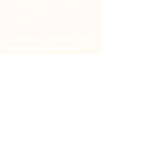
il vous sera facile de tisser une
relation solide, basée sur la
confiance, avec un berger
allemand.
Comment prendre soin
d’un berger allemand ?
Actif de nature, il peut vivre en
extérieur en toute saison.
Cependant, le contact humain
lui est indispensable. Il est donc
envisageable qu’il vive en
appartement pour bénéficier de
votre présence mais il faudra le
promener plusieurs fois par jour
pour qu’il puisse courir et
profiter du grand air. Planifiez
des randonnées, emmenez-le en
ballade avec vous