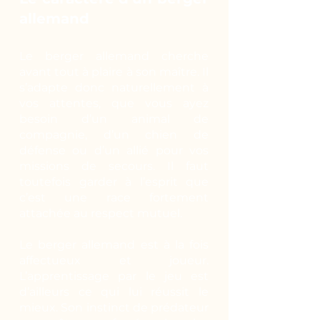
allemand
Le berger allemand cherche
avant tout à plaire à son maître. Il
s’adapte donc naturellement à
vos attentes, que vous ayez
besoin d’un animal de
compagnie, d’un chien de
défense ou d’un allié pour vos
missions de secours. Il faut
toutefois garder à l’esprit que
c’est une race fortement
attachée au respect mutuel.
Le berger allemand est à la fois
affectueux et joueur.
L’apprentissage par le jeu est
d’ailleurs ce qui lui réussit le
mieux. Son instinct de prédateur