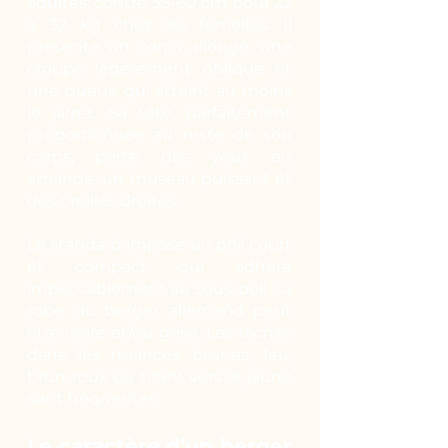
adultes, contre 55-60 cm pour 22
à 32 kg chez les femelles. Il
présente un corps allongé, une
croupe légèrement oblique et
une queue qui atteint au moins
le jarret. Sa tête, parfaitement
proportionnée au reste de son
corps, porte des yeux en
amande, un museau puissant et
des oreilles droites.
Le standard impose un poil court
et compact qui adhère
impeccablement au sous-poil. La
robe du berger allemand peut
être noire et/ou grise. Les taches
dans les nuances brunes, feu,
brun-roux ou tirant vers le jaune
sont fréquentes.
Le caractère d’un berger