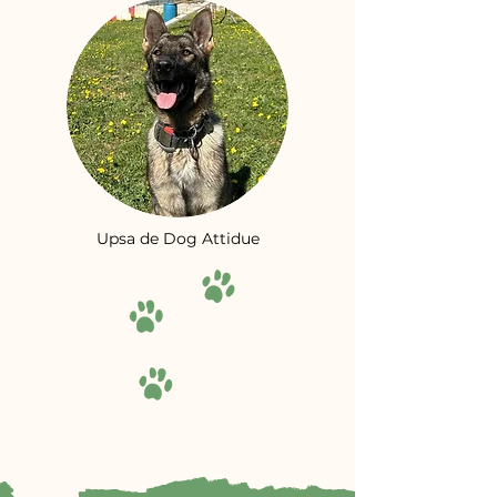
Upsa de Dog Attidue