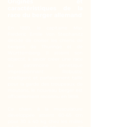
Origines et
caractéristiques de la
race du berger allemand
En 1889, le capitaine Max
Fréderic Emile Von Stephanitz
décide de croiser les chiens de
bergers de Thuringe et de
Württemberg. Il atteint son
objectif, à savoir créer une race
au patrimoine génétique
impressionnant. Robuste,
intelligent et parfaitement taillé
pour la garde des troupeaux de
moutons, le nouveau berger est
officiellement reconnu en 1898.
Ce chien à la musculature
développée atteint 60-65 cm
pour 30 à 40 kg chez les mâles