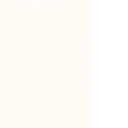
berger allemand
C’est une race qui tolère la
solitude. Néanmoins, il ne
supporte pas d’être enfermé
pendant de longues journées et
il a besoin de passer
régulièrement des moments
privilégiés avec son maître.
L’intelligence du berger
allemand va de pair avec une
nature obéissante. En faisant
preuve de douceur, de fermeté
et de patience, vous réussirez à
l’éduquer facilement en lui
imposant des limites selon une
approche positive.
Doté d’un instinct de protection,
le berger allemand peut donner