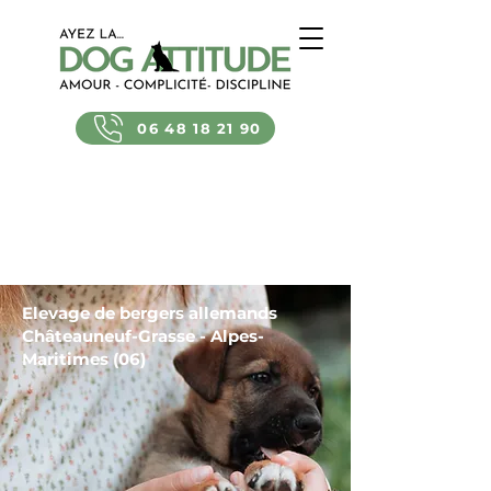
06 48 18 21 90
Elevage de bergers allemands
Châteauneuf-Grasse - Alpes-
Maritimes (06)