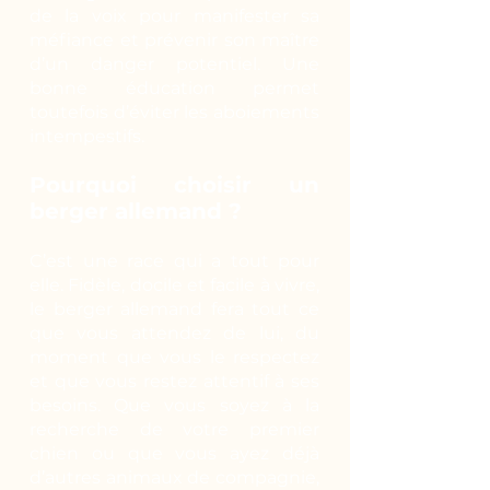
de la voix pour manifester sa
méfiance et prévenir son maître
d’un danger potentiel. Une
bonne éducation permet
toutefois d’éviter les aboiements
intempestifs.
Pourquoi choisir un
berger allemand ?
C’est une race qui a tout pour
elle. Fidèle, docile et facile à vivre,
le berger allemand fera tout ce
que vous attendez de lui, du
moment que vous le respectez
et que vous restez attentif à ses
besoins. Que vous soyez à la
recherche de votre premier
chien ou que vous ayez déjà
d’autres animaux de compagnie,