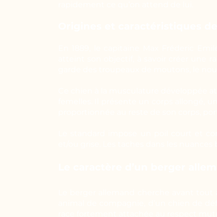
rapidement ce qu’on attend de lui.
Origines et caractéristiques d
En 1889, le capitaine Max Fréderic Emi
atteint son objectif, à savoir créer une 
garde des troupeaux de moutons, le nouv
Ce chien à la musculature développée att
femelles. Il présente un corps allongé, 
proportionnée au reste de son corps, por
Le standard impose un poil court et c
et/ou grise. Les taches dans les nuances 
Le caractère d’un berger alle
Le berger allemand cherche avant tout à
animal de compagnie, d’un chien de défen
race fortement attachée au respect mutu