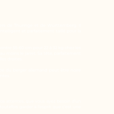
gers de Thuringe et de Württemberg. Il
telligent et parfaitement taillé pour la
ontre 55-60 cm pour 22 à 32 kg chez les
u moins le jarret. Sa tête, parfaitement
es droites.
be du berger allemand peut être noire
ntes.
vos attentes, que vous ayez besoin d’un
outefois garder à l’esprit que c’est une