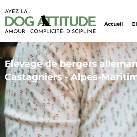
Accueil
E
Elevage de bergers allema
Castagniers - Alpes-Maritim