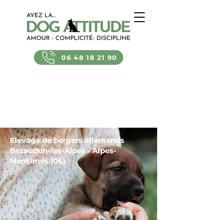
06 48 18 21 90
Elevage de bergers allemands
Bézaudun-les-Alpes - Alpes-
Maritimes (06)