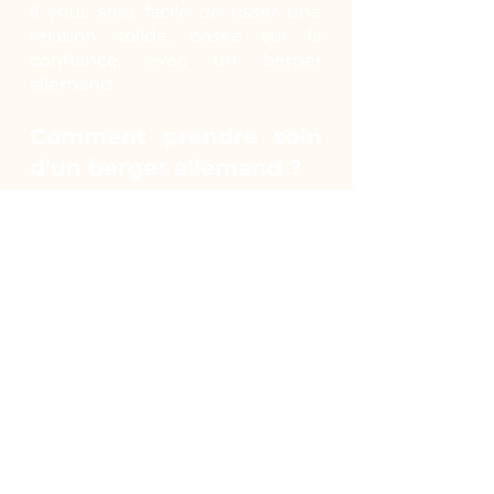
il vous sera facile de tisser une
relation solide, basée sur la
confiance, avec un berger
allemand.
Comment prendre soin
d’un berger allemand ?
Actif de nature, il peut vivre en
extérieur en toute saison.
Cependant, le contact humain
lui est indispensable. Il est donc
envisageable qu’il vive en
appartement pour bénéficier de
votre présence mais il faudra le
promener plusieurs fois par jour
pour qu’il puisse courir et
profiter du grand air. Planifiez
des randonnées, emmenez-le en
ballade avec vous