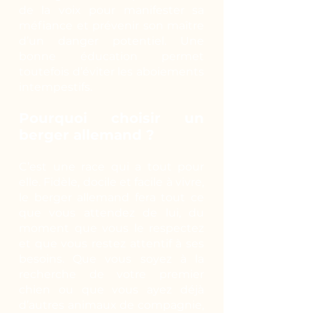
de la voix pour manifester sa
méfiance et prévenir son maître
d’un danger potentiel. Une
bonne éducation permet
toutefois d’éviter les aboiements
intempestifs.
Pourquoi choisir un
berger allemand ?
C’est une race qui a tout pour
elle. Fidèle, docile et facile à vivre,
le berger allemand fera tout ce
que vous attendez de lui, du
moment que vous le respectez
et que vous restez attentif à ses
besoins. Que vous soyez à la
recherche de votre premier
chien ou que vous ayez déjà
d’autres animaux de compagnie,