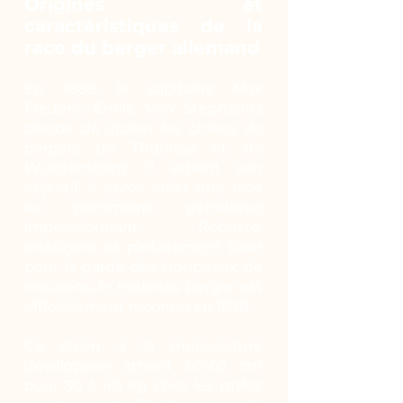
Origines et
caractéristiques de la
race du berger allemand
En 1889, le capitaine Max
Fréderic Emile Von Stephanitz
décide de croiser les chiens de
bergers de Thuringe et de
Württemberg. Il atteint son
objectif, à savoir créer une race
au patrimoine génétique
impressionnant. Robuste,
intelligent et parfaitement taillé
pour la garde des troupeaux de
moutons, le nouveau berger est
officiellement reconnu en 1898.
Ce chien à la musculature
développée atteint 60-65 cm
pour 30 à 40 kg chez les mâles