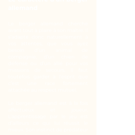
allemand
Le berger allemand cherche
avant tout à plaire à son maître. Il
s’adapte donc naturellement à
vos attentes, que vous ayez
besoin d’un animal de
compagnie, d’un chien de
défense ou d’un allié pour vos
missions de secours. Il faut
toutefois garder à l’esprit que
c’est une race fortement
attachée au respect mutuel.
Le berger allemand est à la fois
affectueux et joueur.
L’apprentissage par le jeu est
d’ailleurs ce qui lui réussit le
mieux. Son instinct de prédateur