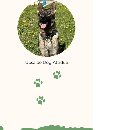
Upsa de Dog Attidue