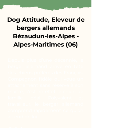
Dog Attitude, Eleveur de
bergers allemands
Bézaudun-les-Alpes -
Alpes-Maritimes (06)
Depuis plus d’une décennie, le
berger allemand arrive en tête
des chiens préférés des Français.
Compagnon fidèle qui voue un
attachement sans réserve à son
maître, c’est en effet le chien de
famille idéal. Polyvalent et
travailleur, le berger allemand
comprend rapidement ce qu’on
attend de lui.