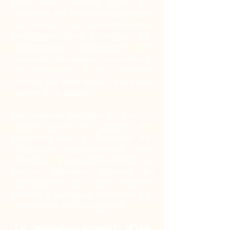
peut être renforcé selon les
missions qui lui seront confiées.
En outre, il est extrêmement
intelligent, apte à analyser et
comprendre rapidement les
nouvelles situations auxquelles il
est confronté. Il est méfiant
envers les étrangers, sans pour
autant être agressif.
Son naturel équilibré en fait un
chien calme et discret, du
moment qu’il a l’occasion de
dépenser régulièrement son
énergie. S’il est indépendant, le
berger allemand apprécie la
compagnie de son maître,
même si quelques moments de
solitude ne le dérange pas.
Le comportement d’un