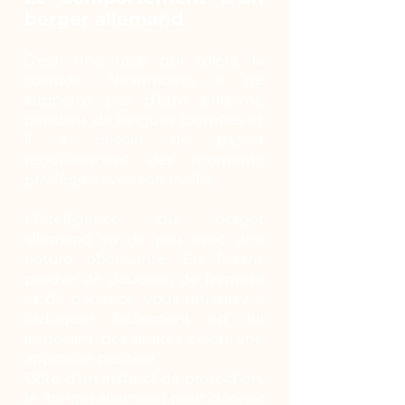
berger allemand
C’est une race qui tolère la
solitude. Néanmoins, il ne
supporte pas d’être enfermé
pendant de longues journées et
il a besoin de passer
régulièrement des moments
privilégiés avec son maître.
L’intelligence du berger
allemand va de pair avec une
nature obéissante. En faisant
preuve de douceur, de fermeté
et de patience, vous réussirez à
l’éduquer facilement en lui
imposant des limites selon une
approche positive.
Doté d’un instinct de protection,
le berger allemand peut donner