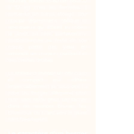
adultes, contre 55-60 cm pour 22
à 32 kg chez les femelles. Il
présente un corps allongé, une
croupe légèrement oblique et
une queue qui atteint au moins
le jarret. Sa tête, parfaitement
proportionnée au reste de son
corps, porte des yeux en
amande, un museau puissant et
des oreilles droites.
Le standard impose un poil court
et compact qui adhère
impeccablement au sous-poil. La
robe du berger allemand peut
être noire et/ou grise. Les taches
dans les nuances brunes, feu,
brun-roux ou tirant vers le jaune
sont fréquentes.
Le caractère d’un berger