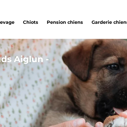
levage
Chiots
Pension chiens
Garderie chiens
ds Aiglun -