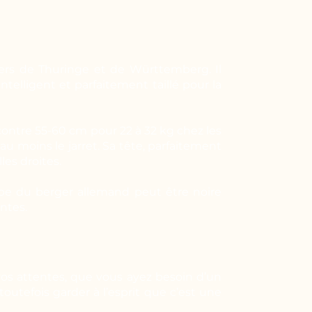
gers de Thuringe et de Württemberg. Il
telligent et parfaitement taillé pour la
ontre 55-60 cm pour 22 à 32 kg chez les
u moins le jarret. Sa tête, parfaitement
es droites.
be du berger allemand peut être noire
ntes.
vos attentes, que vous ayez besoin d’un
outefois garder à l’esprit que c’est une