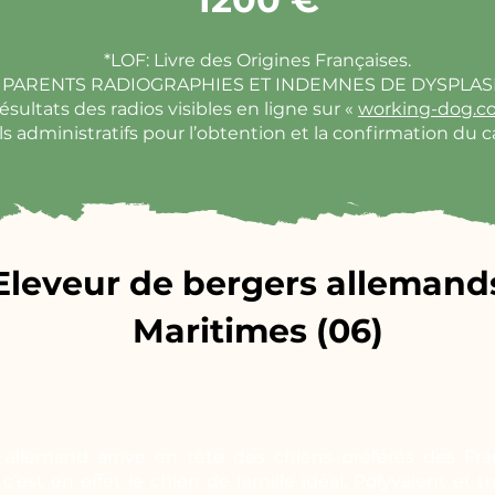
*LOF: Livre des Origines Françaises.
PARENTS RADIOGRAPHIES ET INDEMNES DE DYSPLASI
ésultats des radios visibles en ligne sur «
working-dog.c
s administratifs pour l’obtention et la confirmation du ca
Eleveur de bergers allemands
Maritimes (06)
 allemand arrive en tête des chiens préférés des F
’est en effet le chien de famille idéal. Polyvalent et 