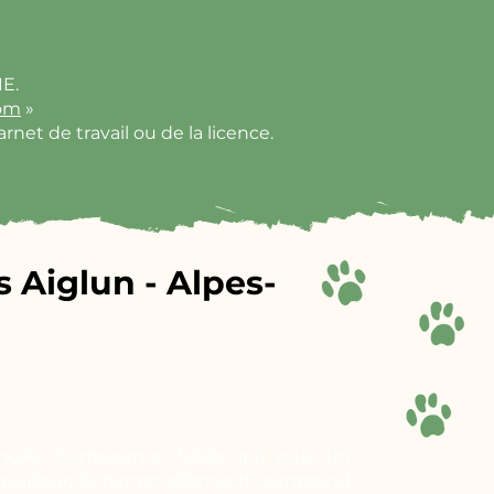
E.
om
»
rnet de travail ou de la licence.
 Aiglun - Alpes-
rançais. Compagnon fidèle qui voue un
travailleur, le berger allemand comprend