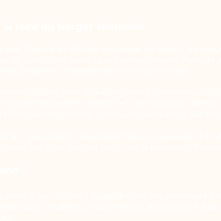
e la race du berger allemand
le Von Stephanitz décide de croiser les chiens de ber
race au patrimoine génétique impressionnant. Robuste, in
eau berger est officiellement reconnu en 1898.
eint 60-65 cm pour 30 à 40 kg chez les mâles adultes, c
une croupe légèrement oblique et une queue qui atteint a
te des yeux en amande, un museau puissant et des oreill
ompact qui adhère impeccablement au sous-poil. La ro
brunes, feu, brun-roux ou tirant vers le jaune sont fréque
mand
 plaire à son maître. Il s’adapte donc naturellement à 
se ou d’un allié pour vos missions de secours. Il faut t
el.