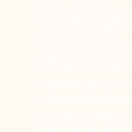
rapidement ce qu’on attend de lui.
Origines et caractéristiques d
En 1889, le capitaine Max Fréderic Emi
atteint son objectif, à savoir créer une 
garde des troupeaux de moutons, le nouv
Ce chien à la musculature développée att
femelles. Il présente un corps allongé, 
proportionnée au reste de son corps, por
Le standard impose un poil court et c
et/ou grise. Les taches dans les nuances 
Le caractère d’un berger alle
Le berger allemand cherche avant tout à
animal de compagnie, d’un chien de défen
race fortement attachée au respect mutu