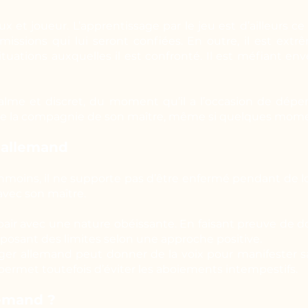
x et joueur. L’apprentissage par le jeu est d’ailleurs ce 
missions qui lui seront confiées. En outre, il est extr
ations auxquelles il est confronté. Il est méfiant enve
calme et discret, du moment qu’il a l’occasion de dépen
ie la compagnie de son maître, même si quelques momen
 allemand
éanmoins, il ne supporte pas d’être enfermé pendant de l
vec son maître.
pair avec une nature obéissante. En faisant preuve de d
mposant des limites selon une approche positive.
rger allemand peut donner de la voix pour manifester 
ermet toutefois d’éviter les aboiements intempestifs.
lemand ?