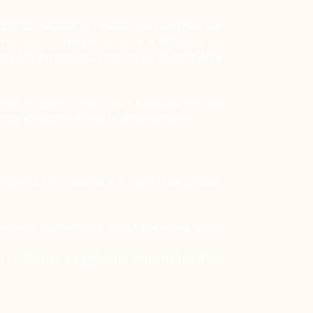
qui lui réussit le mieux. Son instinct de
êmement intelligent, apte à analyser et
rs les étrangers, sans pour autant être
ser régulièrement son énergie. S’il est
ts de solitude ne le dérange pas.
ongues journées et il a besoin de passer
ouceur, de fermeté et de patience, vous
sa méfiance et prévenir son maître d’un