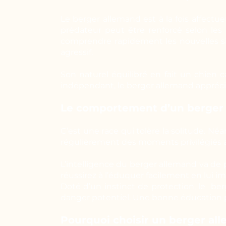
Le berger allemand est à la fois affectueu
prédateur peut être renforcé selon les 
comprendre rapidement les nouvelles situ
agressif.
Son naturel équilibré en fait un chien 
indépendant, le berger allemand appréc
Le comportement d’un berger
C’est une race qui tolère la solitude. N
régulièrement des moments privilégiés a
L’intelligence du berger allemand va de 
réussirez à l’éduquer facilement en lui i
Doté d’un instinct de protection, le be
danger potentiel. Une bonne éducation p
Pourquoi choisir un berger al