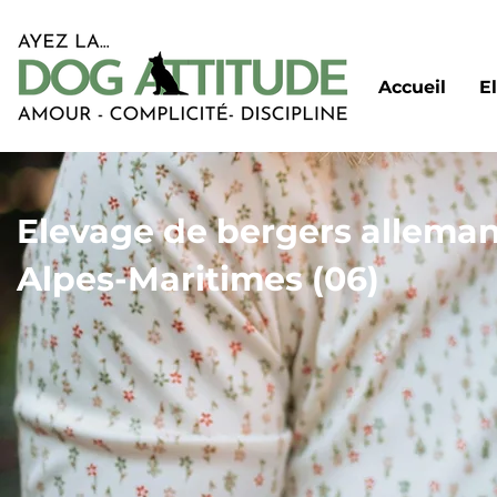
Accueil
E
Elevage de bergers alleman
Alpes-Maritimes (06)