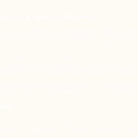
e la race du berger allemand
le Von Stephanitz décide de croiser les chiens de ber
race au patrimoine génétique impressionnant. Robuste, in
eau berger est officiellement reconnu en 1898.
eint 60-65 cm pour 30 à 40 kg chez les mâles adultes, c
une croupe légèrement oblique et une queue qui atteint a
te des yeux en amande, un museau puissant et des oreill
ompact qui adhère impeccablement au sous-poil. La ro
brunes, feu, brun-roux ou tirant vers le jaune sont fréque
mand
 plaire à son maître. Il s’adapte donc naturellement à 
se ou d’un allié pour vos missions de secours. Il faut t
el.