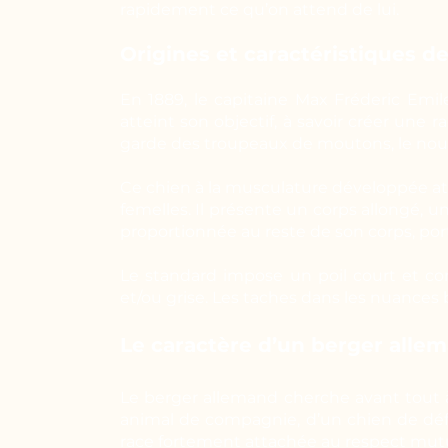
rapidement ce qu’on attend de lui.
Origines et caractéristiques d
En 1889, le capitaine Max Fréderic Emi
atteint son objectif, à savoir créer une 
garde des troupeaux de moutons, le nouv
Ce chien à la musculature développée att
femelles. Il présente un corps allongé, 
proportionnée au reste de son corps, por
Le standard impose un poil court et c
et/ou grise. Les taches dans les nuances 
Le caractère d’un berger alle
Le berger allemand cherche avant tout à
animal de compagnie, d’un chien de défen
race fortement attachée au respect mutu