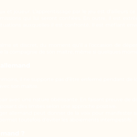
x et joueur. L’apprentissage par le jeu est d’ailleurs ce 
missions qui lui seront confiées. En outre, il est extr
ations auxquelles il est confronté. Il est méfiant enve
calme et discret, du moment qu’il a l’occasion de dépen
ie la compagnie de son maître, même si quelques momen
 allemand
éanmoins, il ne supporte pas d’être enfermé pendant de l
vec son maître.
pair avec une nature obéissante. En faisant preuve de d
mposant des limites selon une approche positive.
rger allemand peut donner de la voix pour manifester 
ermet toutefois d’éviter les aboiements intempestifs.
lemand ?