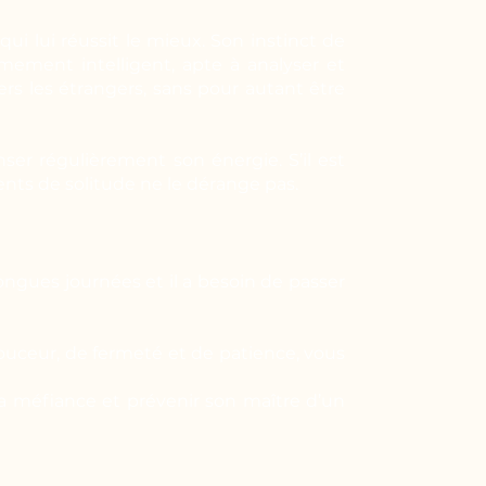
qui lui réussit le mieux. Son instinct de
êmement intelligent, apte à analyser et
rs les étrangers, sans pour autant être
ser régulièrement son énergie. S’il est
ts de solitude ne le dérange pas.
ongues journées et il a besoin de passer
ouceur, de fermeté et de patience, vous
sa méfiance et prévenir son maître d’un