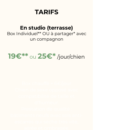
TARIFS
En studio (terrasse)
Box Individuel** OU à partager* avec
un compagnon
19€**
25€*
ou
/jour/chien
Box chauffé + 6€/jour
Chien de sexe opposé avec
compatibilité de taille et
d’humeur.
Prestation de qualité :
bâtiments neufs avec sols anti-
escarres qui sèche très vite,
aérée et ombragée.