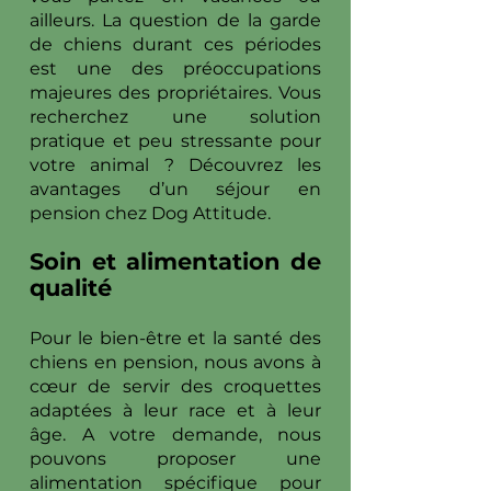
ailleurs. La question de la garde
de chiens durant ces périodes
est une des préoccupations
majeures des propriétaires. Vous
recherchez une solution
pratique et peu stressante pour
votre animal ? Découvrez les
avantages d’un séjour en
pension chez Dog Attitude.
Soin et alimentation de
qualité
Pour le bien-être et la santé des
chiens en pension, nous avons à
cœur de servir des croquettes
adaptées à leur race et à leur
âge. A votre demande, nous
pouvons proposer une
alimentation spécifique pour