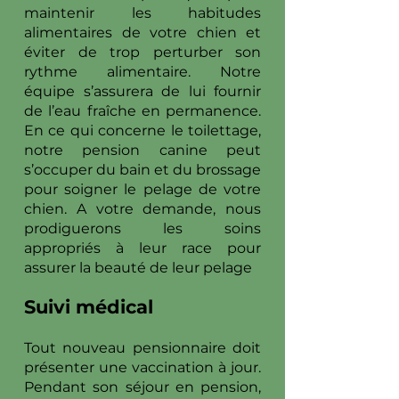
maintenir les habitudes
alimentaires de votre chien et
éviter de trop perturber son
rythme alimentaire. Notre
équipe s’assurera de lui fournir
de l’eau fraîche en permanence.
En ce qui concerne le toilettage,
notre pension canine peut
s’occuper du bain et du brossage
pour soigner le pelage de votre
chien. A votre demande, nous
prodiguerons les soins
appropriés à leur race pour
assurer la beauté de leur pelage
Suivi médical
Tout nouveau pensionnaire doit
présenter une vaccination à jour.
Pendant son séjour en pension,