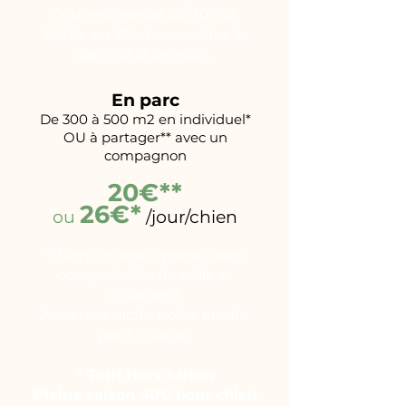
Cour extérieure de 30 m2.
Sortie en alternance dans le
parc de la pension.
En parc
De 300 à 500 m2 en individuel*
OU à partager** avec un
compagnon
20€**
26€*
ou
/jour/chien
Chien de sexe opposé avec
compatibilité de taille et
d’humeur.
Avec une niche isolée en dur
pour chacun.
* Tarif Hors saison
Pleine saison 40€ pour chien