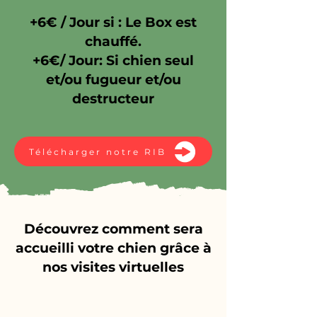
+6€ / Jour si : Le Box est
chauffé.
+6€/ Jour: Si chien seul
et/ou fugueur et/ou
destructeur
Télécharger notre RIB
Découvrez comment sera
accueilli votre chien grâce à
nos visites virtuelles