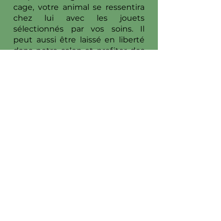
cage, votre animal se ressentira
chez lui avec les jouets
sélectionnés par vos soins. Il
peut aussi être laissé en liberté
dans notre salon et profiter des
balades et moments
d’amusement avec les autres
animaux présents. Votre furet
recevra chaque jour les soins et
l’attention dont il a besoin. Grâce
aux mesures de sécurité mises
en place, votre furet ne risque
pas de s’échapper.
Dog Attitude, pension
pour chiens à Mougins
dans le 06
Située à Mougins, notre pension