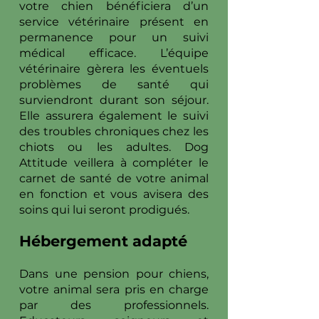
votre chien bénéficiera d’un
service vétérinaire présent en
permanence pour un suivi
médical efficace. L’équipe
vétérinaire gèrera les éventuels
problèmes de santé qui
surviendront durant son séjour.
Elle assurera également le suivi
des troubles chroniques chez les
chiots ou les adultes. Dog
Attitude veillera à compléter le
carnet de santé de votre animal
en fonction et vous avisera des
soins qui lui seront prodigués.
Hébergement adapté
Dans une pension pour chiens,
votre animal sera pris en charge
par des professionnels.