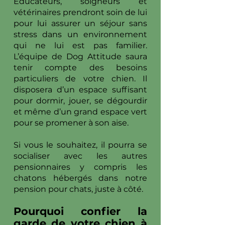
Educateurs, soigneurs et
vétérinaires prendront soin de lui
pour lui assurer un séjour sans
stress dans un environnement
qui ne lui est pas familier.
L’équipe de Dog Attitude saura
tenir compte des besoins
particuliers de votre chien. Il
disposera d’un espace suffisant
pour dormir, jouer, se dégourdir
et même d’un grand espace vert
pour se promener à son aise.
Si vous le souhaitez, il pourra se
socialiser avec les autres
pensionnaires y compris les
chatons hébergés dans notre
pension pour chats, juste à côté.
Pourquoi confier la
garde de votre chien à