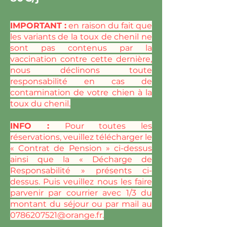
IMPORTANT :
en raison du fait que
les variants de la toux de chenil ne
sont pas contenus par la
vaccination contre cette dernière,
nous déclinons toute
responsabilité en cas de
contamination de votre chien à la
toux du chenil.
INFO :
Pour toutes les
réservations, veuillez télécharger le
« Contrat de Pension » ci-dessus
ainsi que la « Décharge de
Responsabilité » présents ci-
dessus. Puis veuillez nous les faire
parvenir par courrier avec 1/3 du
montant du séjour ou par mail au
0786207521@orange.fr
.