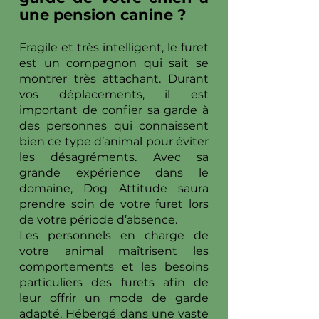
une pension canine ?
Fragile et très intelligent, le furet
est un compagnon qui sait se
montrer très attachant. Durant
vos déplacements, il est
important de confier sa garde à
des personnes qui connaissent
bien ce type d’animal pour éviter
les désagréments. Avec sa
grande expérience dans le
domaine, Dog Attitude saura
prendre soin de votre furet lors
de votre période d’absence.
Les personnels en charge de
votre animal maîtrisent les
comportements et les besoins
particuliers des furets afin de
leur offrir un mode de garde
adapté. Hébergé dans une vaste