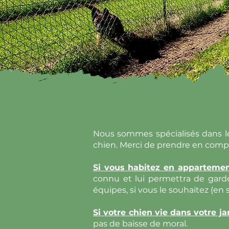
Nous sommes spécialisés dans l
chien. Merci de prendre en comp
Si vous habitez en apparteme
connu et lui permettra de garde
équipes, si vous le souhaitez (en
Si votre chien vie dans votre ja
pas de baisse de moral.