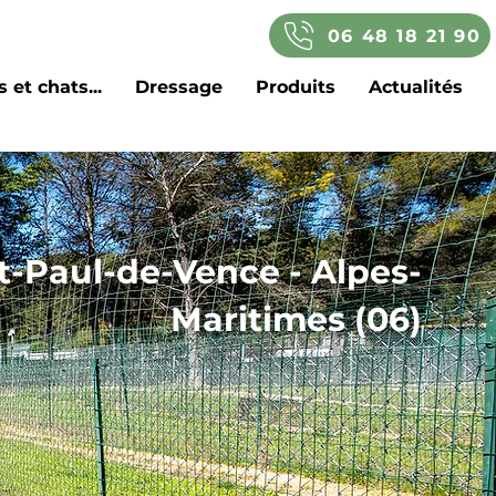
06 48 18 21 90
 et chats...
Dressage
Produits
Actualités
t-Paul-de-Vence - Alpes-
Maritimes (06)