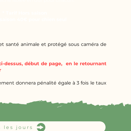
iche isolée en dur pour chacun.
* Tarif Hors saison
 saison 40€ pour chien seul
 et santé animale et protégé sous caméra de
ci-dessus, début de page, en le retournant
r
ment donnera pénalité égale à 3 fois le taux
 les jours