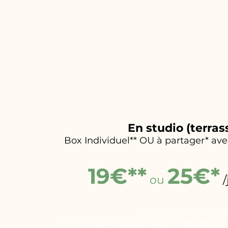
En studio (terras
Box Individuel** OU à partager* a
19€**
25€*
ou
Box chauffé + 6€/jou
Chien de sexe opposé avec compatibilité d