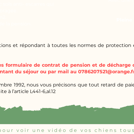
Avec une n
 sols anti- escarres qui
mbragée.
m2.
Pleine
de la pension.
ations et répondant à toutes les normes de protection
les formulaire de contrat de pension et de décharge 
ntant du séjour ou par mail au
0786207521@orange.f
embre 1992, nous vous précisons que tout retard de paie
te à l’article L441-6,al.12
our voir une vidéo de vos chiens tous