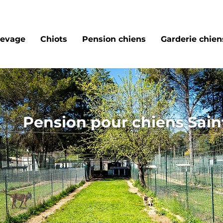
levage
Chiots
Pension chiens
Garderie chiens
Pension pour chiens Sain