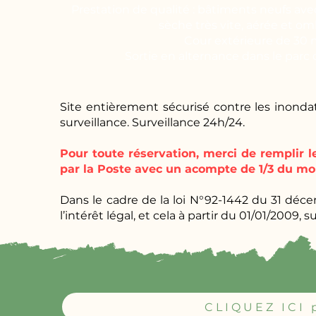
Prestation de qualité : bâtiments neufs avec
sèche très vite, aérée et o
Cour extérieure de 30 
Sortie en alternance dans le parc 
Site entièrement sécurisé contre les inond
surveillance. Surveillance 24h/24.
Pour toute réservation, merci de remplir 
par la Poste avec un acompte de 1/3 du mo
Dans le cadre de la loi N°92-1442 du 31 déc
l’intérêt légal, et cela à partir du 01/01/2009, sui
CLIQUEZ ICI p