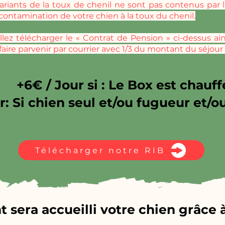
variants de la toux de chenil ne sont pas contenus par 
contamination de votre chien à la toux du chenil.
illez télécharger le « Contrat de Pension » ci-dessus a
 faire parvenir par courrier avec 1/3 du montant du séjou
+6€ / Jour si : Le Box est chauff
r: Si chien seul et/ou fugueur et/o
Télécharger notre RIB
era accueilli votre chien grâce à 