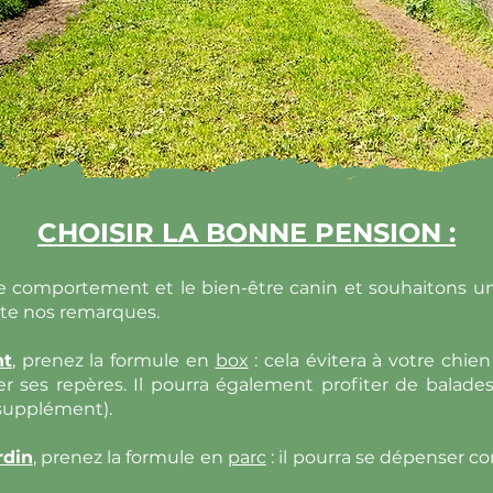
CHOISIR LA BONNE PENSION :
e comportement et le bien-être canin et souhaitons un
te nos remarques.
nt
,
prenez la formule en
box
: cela évitera à votre chie
r ses repères. Il pourra également profiter de balad
 supplément).
rdin
,
prenez la formule en
parc
: il pourra se dépenser 