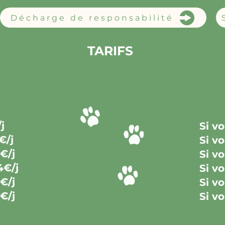
Décharge de responsabilité
TARIFS
j
Si v
€/j
Si v
€/j
Si v
4€/j
Si v
€
/j
Si v
€/j
Si v