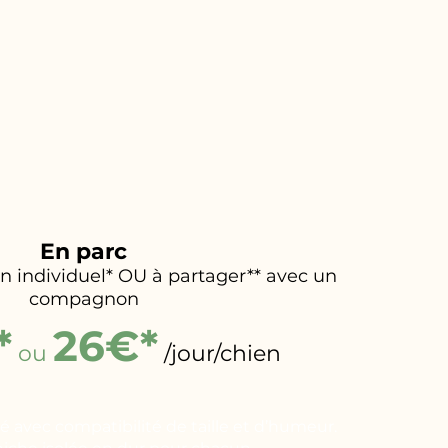
En parc
 individuel* OU à partager** avec un
compagnon
*
26€*
ou
/jour/chien
 avec compatibilité de taille et d’humeur.