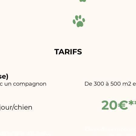
TARIFS
se)
vec un compagnon
De 300 à 500 m2 en
20€*
/jour/chien
r
Chien de sexe opposé
e taille et d’humeur.