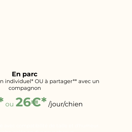
En parc
 individuel* OU à partager** avec un
compagnon
*
26€*
ou
/jour/chien
 avec compatibilité de taille et d’humeur.