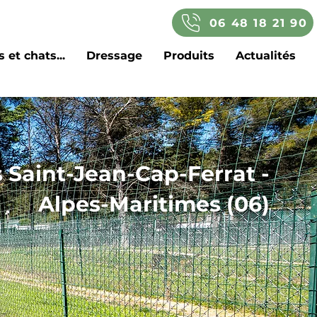
06 48 18 21 90
 et chats...
Dressage
Produits
Actualités
 Saint-Jean-Cap-Ferrat -
Alpes-Maritimes (06)