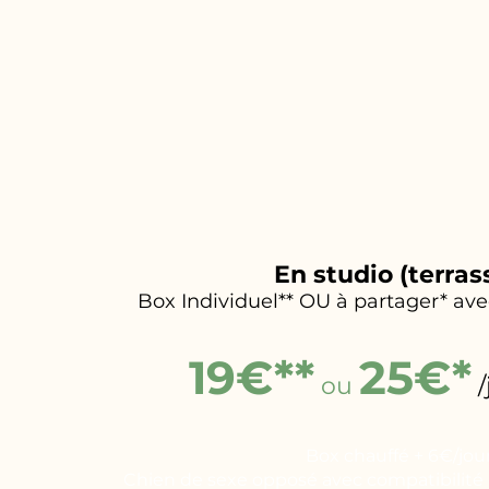
En studio (terras
Box Individuel** OU à partager* a
19€**
25€*
ou
Box chauffé + 6€/jou
Chien de sexe opposé avec compatibilité d