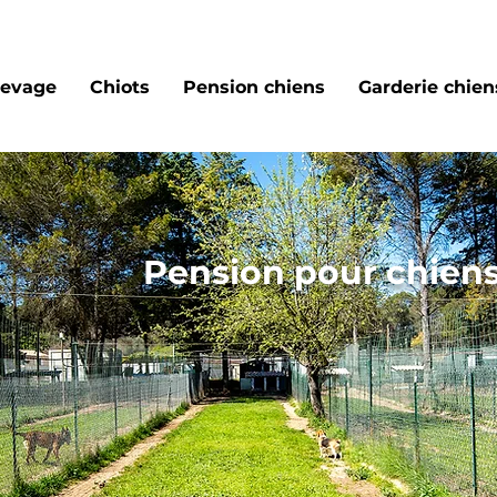
levage
Chiots
Pension chiens
Garderie chiens
Pension pour chiens