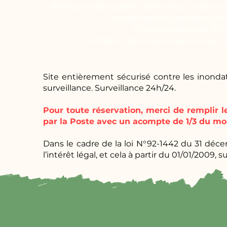
Prestation de qualité : bâtiments neufs avec
sèche très vite, aérée et o
Cour extérieure de 30 
Sortie en alternance dans le parc 
Site entièrement sécurisé contre les inond
surveillance. Surveillance 24h/24.
Pour toute réservation, merci de remplir 
par la Poste avec un acompte de 1/3 du mo
Dans le cadre de la loi N°92-1442 du 31 déc
l’intérêt légal, et cela à partir du 01/01/2009, sui