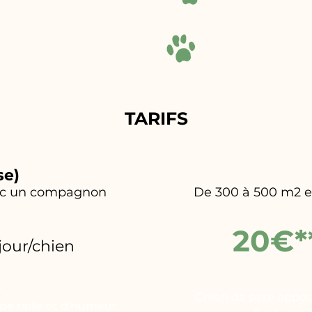
TARIFS
se)
vec un compagnon
De 300 à 500 m2 en
20€*
/jour/chien
r
Chien de sexe opposé
e taille et d’humeur.