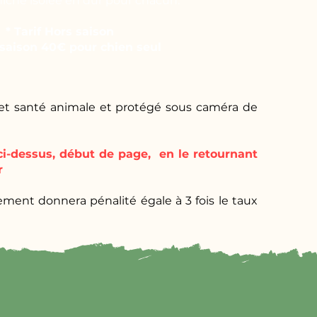
iche isolée en dur pour chacun.
* Tarif Hors saison
 saison 40€ pour chien seul
 et santé animale et protégé sous caméra de
ci-dessus, début de page, en le retournant
r
ment donnera pénalité égale à 3 fois le taux