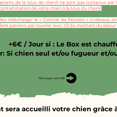
variants de la toux de chenil ne sont pas contenus par 
contamination de votre chien à la toux du chenil.
illez télécharger le « Contrat de Pension » ci-dessus a
 faire parvenir par courrier avec 1/3 du montant du séjou
+6€ / Jour si : Le Box est chauff
r: Si chien seul et/ou fugueur et/o
Télécharger notre RIB
era accueilli votre chien grâce à 