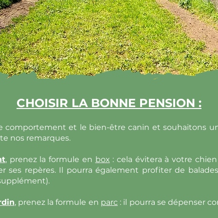
CHOISIR LA BONNE PENSION :
e comportement et le bien-être canin et souhaitons un
te nos remarques.
nt
,
prenez la formule en
box
: cela évitera à votre chie
r ses repères. Il pourra également profiter de balad
 supplément).
rdin
,
prenez la formule en
parc
: il pourra se dépenser 