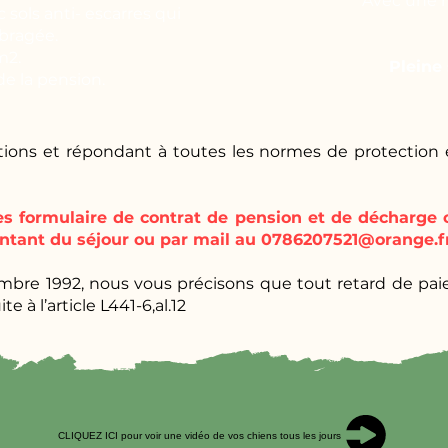
Avec une n
 sols anti- escarres qui
mbragée.
m2.
Pleine
de la pension.
ations et répondant à toutes les normes de protection
les formulaire de contrat de pension et de décharge 
ntant du séjour ou par mail au
0786207521@orange.f
embre 1992, nous vous précisons que tout retard de paie
te à l’article L441-6,al.12
CLIQUEZ ICI pour voir une vidéo de vos chiens tous les jours