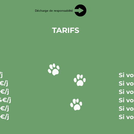
Décharge de responsabilité
TARIFS
j
Si v
€/j
Si v
€/j
Si v
4€/j
Si v
€
/j
Si v
€/j
Si v