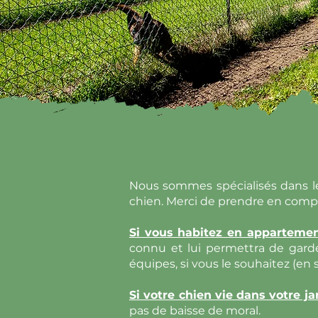
Nous sommes spécialisés dans l
chien. Merci de prendre en comp
Si vous habitez en apparteme
connu et lui permettra de garde
équipes, si vous le souhaitez (en
Si votre chien vie dans votre ja
pas de baisse de moral.