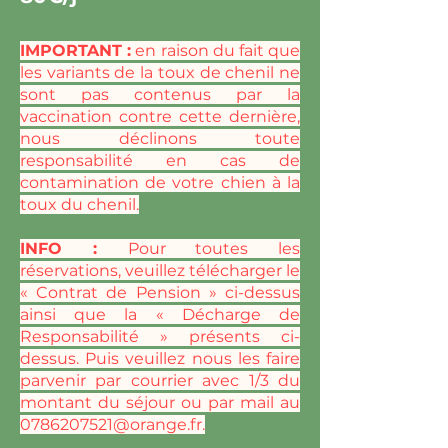
IMPORTANT :
en raison du fait que
les variants de la toux de chenil ne
sont pas contenus par la
vaccination contre cette dernière,
nous déclinons toute
responsabilité en cas de
contamination de votre chien à la
toux du chenil.
INFO :
Pour toutes les
réservations, veuillez télécharger le
« Contrat de Pension » ci-dessus
ainsi que la « Décharge de
Responsabilité » présents ci-
dessus. Puis veuillez nous les faire
parvenir par courrier avec 1/3 du
montant du séjour ou par mail au
0786207521@orange.fr
.