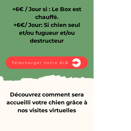
+6€ / Jour si : Le Box est
chauffé.
+6€/ Jour: Si chien seul
et/ou fugueur et/ou
destructeur
Télécharger notre RIB
Découvrez comment sera
accueilli votre chien grâce à
nos visites virtuelles