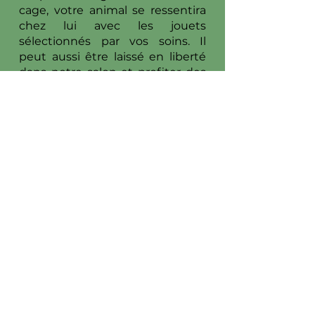
cage, votre animal se ressentira
chez lui avec les jouets
sélectionnés par vos soins. Il
peut aussi être laissé en liberté
dans notre salon et profiter des
balades et moments
d’amusement avec les autres
animaux présents. Votre furet
recevra chaque jour les soins et
l’attention dont il a besoin. Grâce
aux mesures de sécurité mises
en place, votre furet ne risque
pas de s’échapper.
Dog Attitude, pension
pour chiens à Mougins
dans le 06
Située à Mougins, notre pension