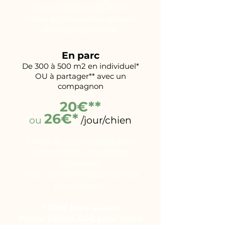
Cour extérieure de 30 m2.
Sortie en alternance dans le
parc de la pension.
En parc
De 300 à 500 m2 en individuel*
OU à partager** avec un
compagnon
20€**
26€*
ou
/jour/chien
Chien de sexe opposé avec
compatibilité de taille et
d’humeur.
Avec une niche isolée en dur
pour chacun.
* Tarif Hors saison
Pleine saison 40€ pour chien