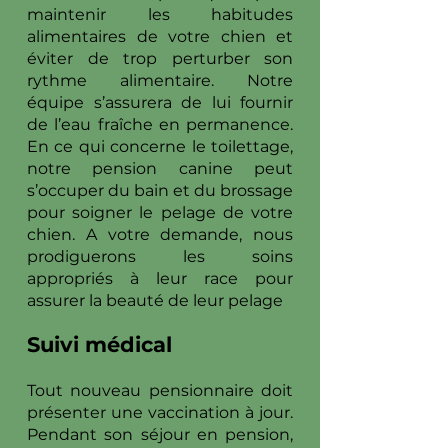
maintenir les habitudes
alimentaires de votre chien et
éviter de trop perturber son
rythme alimentaire. Notre
équipe s’assurera de lui fournir
de l’eau fraîche en permanence.
En ce qui concerne le toilettage,
notre pension canine peut
s’occuper du bain et du brossage
pour soigner le pelage de votre
chien. A votre demande, nous
prodiguerons les soins
appropriés à leur race pour
assurer la beauté de leur pelage
Suivi médical
Tout nouveau pensionnaire doit
présenter une vaccination à jour.
Pendant son séjour en pension,