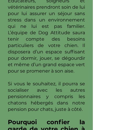
Educateurs, soigneurs et
vétérinaires prendront soin de lui
pour lui assurer un séjour sans
stress dans un environnement
qui ne lui est pas familier.
L’équipe de Dog Attitude saura
tenir compte des besoins
particuliers de votre chien. Il
disposera d’un espace suffisant
pour dormir, jouer, se dégourdir
et même d’un grand espace vert
pour se promener à son aise.
Si vous le souhaitez, il pourra se
socialiser avec les autres
pensionnaires y compris les
chatons hébergés dans notre
pension pour chats, juste à côté.
Pourquoi confier la
garde de votre chien à