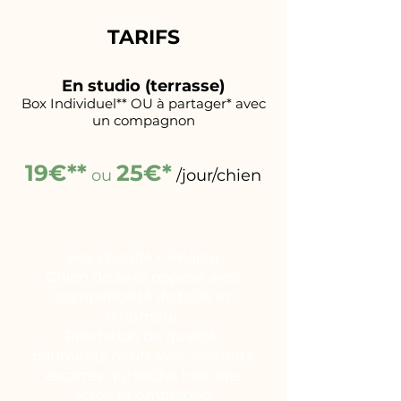
TARIFS
En studio (terrasse)
Box Individuel** OU à partager* avec
un compagnon
19€**
25€*
ou
/jour/chien
Box chauffé + 6€/jour
Chien de sexe opposé avec
compatibilité de taille et
d’humeur.
Prestation de qualité :
bâtiments neufs avec sols anti-
escarres qui sèche très vite,
aérée et ombragée.