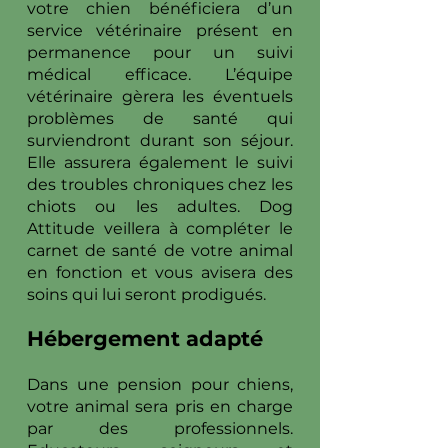
votre chien bénéficiera d’un
service vétérinaire présent en
permanence pour un suivi
médical efficace. L’équipe
vétérinaire gèrera les éventuels
problèmes de santé qui
surviendront durant son séjour.
Elle assurera également le suivi
des troubles chroniques chez les
chiots ou les adultes. Dog
Attitude veillera à compléter le
carnet de santé de votre animal
en fonction et vous avisera des
soins qui lui seront prodigués.
Hébergement adapté
Dans une pension pour chiens,
votre animal sera pris en charge
par des professionnels.