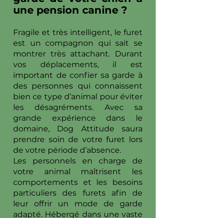
une pension canine ?
Fragile et très intelligent, le furet
est un compagnon qui sait se
montrer très attachant. Durant
vos déplacements, il est
important de confier sa garde à
des personnes qui connaissent
bien ce type d’animal pour éviter
les désagréments. Avec sa
grande expérience dans le
domaine, Dog Attitude saura
prendre soin de votre furet lors
de votre période d’absence.
Les personnels en charge de
votre animal maîtrisent les
comportements et les besoins
particuliers des furets afin de
leur offrir un mode de garde
adapté. Hébergé dans une vaste