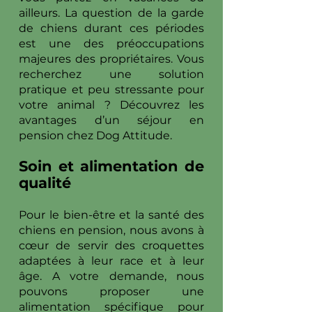
ailleurs. La question de la garde
de chiens durant ces périodes
est une des préoccupations
majeures des propriétaires. Vous
recherchez une solution
pratique et peu stressante pour
votre animal ? Découvrez les
avantages d’un séjour en
pension chez Dog Attitude.
Soin et alimentation de
qualité
Pour le bien-être et la santé des
chiens en pension, nous avons à
cœur de servir des croquettes
adaptées à leur race et à leur
âge. A votre demande, nous
pouvons proposer une
alimentation spécifique pour