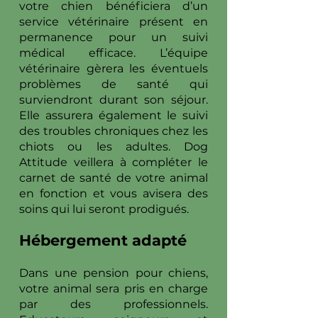
votre chien bénéficiera d’un
service vétérinaire présent en
permanence pour un suivi
médical efficace. L’équipe
vétérinaire gèrera les éventuels
problèmes de santé qui
surviendront durant son séjour.
Elle assurera également le suivi
des troubles chroniques chez les
chiots ou les adultes. Dog
Attitude veillera à compléter le
carnet de santé de votre animal
en fonction et vous avisera des
soins qui lui seront prodigués.
Hébergement adapté
Dans une pension pour chiens,
votre animal sera pris en charge
par des professionnels.