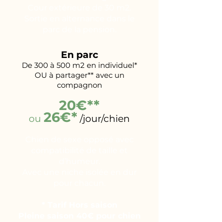
Cour extérieure de 30 m2.
Sortie en alternance dans le
parc de la pension.
En parc
De 300 à 500 m2 en individuel*
OU à partager** avec un
compagnon
20€**
26€*
ou
/jour/chien
Chien de sexe opposé avec
compatibilité de taille et
d’humeur.
Avec une niche isolée en dur
pour chacun.
* Tarif Hors saison
Pleine saison 40€ pour chien