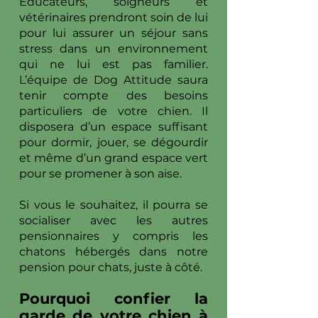
Educateurs, soigneurs et
vétérinaires prendront soin de lui
pour lui assurer un séjour sans
stress dans un environnement
qui ne lui est pas familier.
L’équipe de Dog Attitude saura
tenir compte des besoins
particuliers de votre chien. Il
disposera d’un espace suffisant
pour dormir, jouer, se dégourdir
et même d’un grand espace vert
pour se promener à son aise.
Si vous le souhaitez, il pourra se
socialiser avec les autres
pensionnaires y compris les
chatons hébergés dans notre
pension pour chats, juste à côté.
Pourquoi confier la
garde de votre chien à