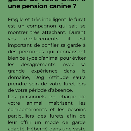
une pension canine ?
Fragile et très intelligent, le furet
est un compagnon qui sait se
montrer très attachant. Durant
vos déplacements, il est
important de confier sa garde à
des personnes qui connaissent
bien ce type d’animal pour éviter
les désagréments. Avec sa
grande expérience dans le
domaine, Dog Attitude saura
prendre soin de votre furet lors
de votre période d’absence.
Les personnels en charge de
votre animal maîtrisent les
comportements et les besoins
particuliers des furets afin de
leur offrir un mode de garde
adapté. Hébergé dans une vaste