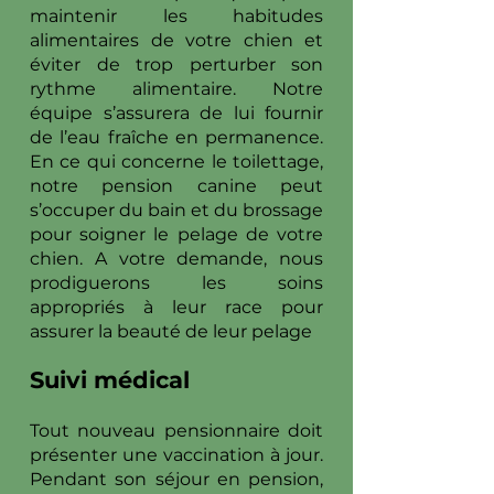
maintenir les habitudes
alimentaires de votre chien et
éviter de trop perturber son
rythme alimentaire. Notre
équipe s’assurera de lui fournir
de l’eau fraîche en permanence.
En ce qui concerne le toilettage,
notre pension canine peut
s’occuper du bain et du brossage
pour soigner le pelage de votre
chien. A votre demande, nous
prodiguerons les soins
appropriés à leur race pour
assurer la beauté de leur pelage
Suivi médical
Tout nouveau pensionnaire doit
présenter une vaccination à jour.
Pendant son séjour en pension,