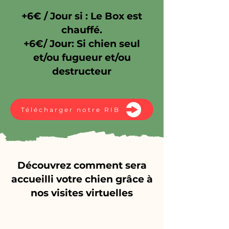
+6€ / Jour si : Le Box est
chauffé.
+6€/ Jour: Si chien seul
et/ou fugueur et/ou
destructeur
Télécharger notre RIB
Découvrez comment sera
accueilli votre chien grâce à
nos visites virtuelles