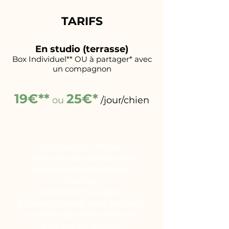
TARIFS
En studio (terrasse)
Box Individuel** OU à partager* avec
un compagnon
19€**
25€*
ou
/jour/chien
Box chauffé + 6€/jour
Chien de sexe opposé avec
compatibilité de taille et
d’humeur.
Prestation de qualité :
bâtiments neufs avec sols anti-
escarres qui sèche très vite,
aérée et ombragée.