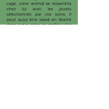
cage, votre animal se ressentira
chez lui avec les jouets
sélectionnés par vos soins. Il
peut aussi être laissé en liberté
dans notre salon et profiter des
balades et moments
d’amusement avec les autres
animaux présents. Votre furet
recevra chaque jour les soins et
l’attention dont il a besoin. Grâce
aux mesures de sécurité mises
en place, votre furet ne risque
pas de s’échapper.
Dog Attitude, pension
pour chiens à Mougins
dans le 06
Située à Mougins, notre pension