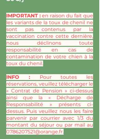
IMPORTANT :
en raison du fait que
les variants de la toux de chenil ne
sont pas contenus par la
vaccination contre cette dernière,
nous déclinons toute
responsabilité en cas de
contamination de votre chien à la
toux du chenil.
INFO :
Pour toutes les
réservations, veuillez télécharger le
« Contrat de Pension » ci-dessus
ainsi que la « Décharge de
Responsabilité » présents ci-
dessus. Puis veuillez nous les faire
parvenir par courrier avec 1/3 du
montant du séjour ou par mail au
0786207521@orange.fr
.