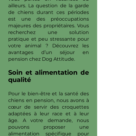
ailleurs. La question de la garde
de chiens durant ces périodes
est une des préoccupations
majeures des propriétaires. Vous
recherchez une solution
pratique et peu stressante pour
votre animal ? Découvrez les
avantages d’un séjour en
pension chez Dog Attitude.
Soin et alimentation de
qualité
Pour le bien-être et la santé des
chiens en pension, nous avons à
cœur de servir des croquettes
adaptées à leur race et à leur
âge. A votre demande, nous
pouvons proposer une
alimentation spécifique pour