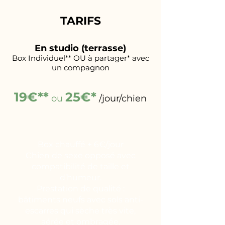
TARIFS
En studio (terrasse)
Box Individuel** OU à partager* avec
un compagnon
19€**
25€*
ou
/jour/chien
Box chauffé + 6€/jour
Chien de sexe opposé avec
compatibilité de taille et
d’humeur.
Prestation de qualité :
bâtiments neufs avec sols anti-
escarres qui sèche très vite,
aérée et ombragée.