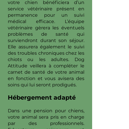
votre chien bénéficiera d’un
service vétérinaire présent en
permanence pour un suivi
médical efficace. L’équipe
vétérinaire gèrera les éventuels
problèmes de santé qui
surviendront durant son séjour.
Elle assurera également le suivi
des troubles chroniques chez les
chiots ou les adultes. Dog
Attitude veillera à compléter le
carnet de santé de votre animal
en fonction et vous avisera des
soins qui lui seront prodigués.
Hébergement adapté
Dans une pension pour chiens,
votre animal sera pris en charge
par des professionnels.