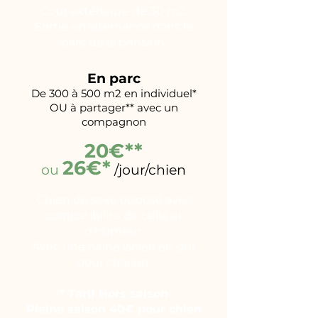
Cour extérieure de 30 m2.
Sortie en alternance dans le
parc de la pension.
En parc
De 300 à 500 m2 en individuel*
OU à partager** avec un
compagnon
20€**
26€*
ou
/jour/chien
Chien de sexe opposé avec
compatibilité de taille et
d’humeur.
Avec une niche isolée en dur
pour chacun.
* Tarif Hors saison
Pleine saison 40€ pour chien