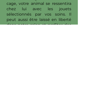
cage, votre animal se ressentira
chez lui avec les jouets
sélectionnés par vos soins. Il
peut aussi être laissé en liberté
dans notre salon et profiter des
balades et moments
d’amusement avec les autres
animaux présents. Votre furet
recevra chaque jour les soins et
l’attention dont il a besoin. Grâce
aux mesures de sécurité mises
en place, votre furet ne risque
pas de s’échapper.
Dog Attitude, pension
pour chiens à Mougins
dans le 06
Située à Mougins, notre pension