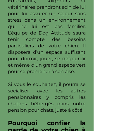
Educateurs, soigneurs et
vétérinaires prendront soin de lui
pour lui assurer un séjour sans
stress dans un environnement
qui ne lui est pas familier.
L’équipe de Dog Attitude saura
tenir compte des besoins
particuliers de votre chien. Il
disposera d’un espace suffisant
pour dormir, jouer, se dégourdir
et même d’un grand espace vert
pour se promener à son aise.
Si vous le souhaitez, il pourra se
socialiser avec les autres
pensionnaires y compris les
chatons hébergés dans notre
pension pour chats, juste à côté.
Pourquoi confier la
garde de votre chien à