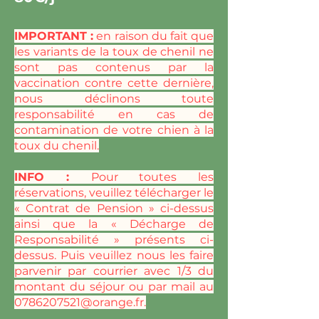
IMPORTANT :
en raison du fait que
les variants de la toux de chenil ne
sont pas contenus par la
vaccination contre cette dernière,
nous déclinons toute
responsabilité en cas de
contamination de votre chien à la
toux du chenil.
INFO :
Pour toutes les
réservations, veuillez télécharger le
« Contrat de Pension » ci-dessus
ainsi que la « Décharge de
Responsabilité » présents ci-
dessus. Puis veuillez nous les faire
parvenir par courrier avec 1/3 du
montant du séjour ou par mail au
0786207521@orange.fr
.