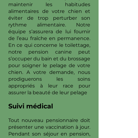
maintenir les habitudes
alimentaires de votre chien et
éviter de trop perturber son
rythme alimentaire. Notre
équipe s’assurera de lui fournir
de l’eau fraîche en permanence.
En ce qui concerne le toilettage,
notre pension canine peut
s’occuper du bain et du brossage
pour soigner le pelage de votre
chien. A votre demande, nous
prodiguerons les soins
appropriés à leur race pour
assurer la beauté de leur pelage
Suivi médical
Tout nouveau pensionnaire doit
présenter une vaccination à jour.
Pendant son séjour en pension,