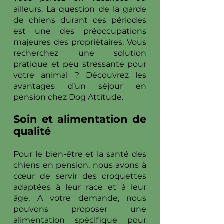
ailleurs. La question de la garde
de chiens durant ces périodes
est une des préoccupations
majeures des propriétaires. Vous
recherchez une solution
pratique et peu stressante pour
votre animal ? Découvrez les
avantages d’un séjour en
pension chez Dog Attitude.
Soin et alimentation de
qualité
Pour le bien-être et la santé des
chiens en pension, nous avons à
cœur de servir des croquettes
adaptées à leur race et à leur
âge. A votre demande, nous
pouvons proposer une
alimentation spécifique pour