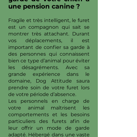
une pension canine ?
Fragile et très intelligent, le furet
est un compagnon qui sait se
montrer très attachant. Durant
vos déplacements, il est
important de confier sa garde à
des personnes qui connaissent
bien ce type d’animal pour éviter
les désagréments. Avec sa
grande expérience dans le
domaine, Dog Attitude saura
prendre soin de votre furet lors
de votre période d’absence.
Les personnels en charge de
votre animal maîtrisent les
comportements et les besoins
particuliers des furets afin de
leur offrir un mode de garde
adapté. Hébergé dans une vaste