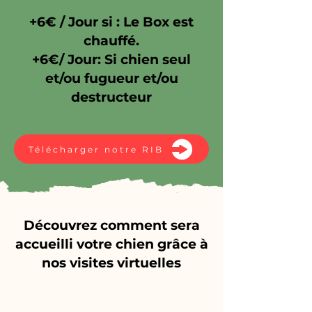
+6€ / Jour si : Le Box est
chauffé.
+6€/ Jour: Si chien seul
et/ou fugueur et/ou
destructeur
Télécharger notre RIB
Découvrez comment sera
accueilli votre chien grâce à
nos visites virtuelles