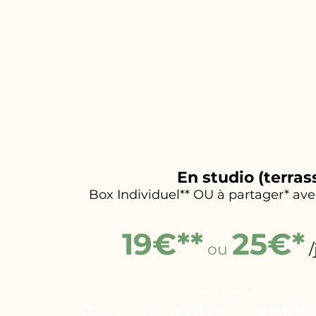
En studio (terras
Box Individuel** OU à partager* a
19€**
25€*
ou
Box chauffé + 6€/jou
Chien de sexe opposé avec compatibilité d