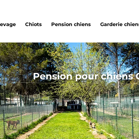
levage
Chiots
Pension chiens
Garderie chiens
Pension pour chiens 