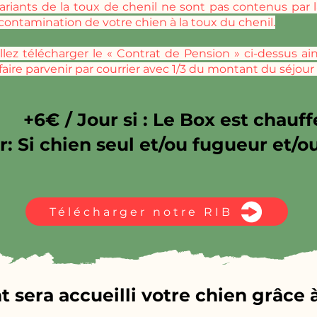
variants de la toux de chenil ne sont pas contenus par 
contamination de votre chien à la toux du chenil.
illez télécharger le « Contrat de Pension » ci-dessus a
 faire parvenir par courrier avec 1/3 du montant du séjou
+6€ / Jour si : Le Box est chauff
r: Si chien seul et/ou fugueur et/o
Télécharger notre RIB
era accueilli votre chien grâce à 