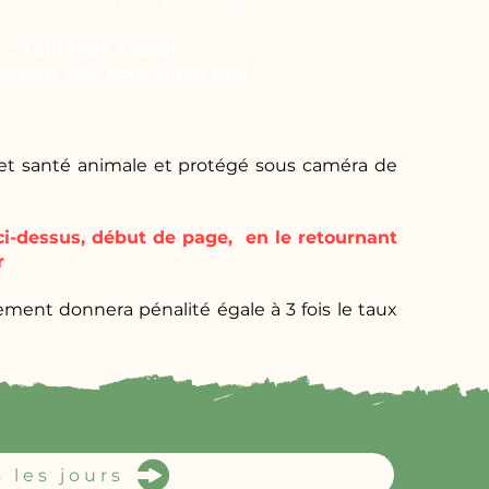
iche isolée en dur pour chacun.
* Tarif Hors saison
 saison 40€ pour chien seul
 et santé animale et protégé sous caméra de
ci-dessus, début de page, en le retournant
r
ment donnera pénalité égale à 3 fois le taux
 les jours