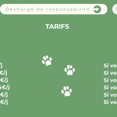
Décharge de responsabilité
TARIFS
j
Si v
€/j
Si v
€/j
Si v
4€/j
Si v
€
/j
Si v
€/j
Si v