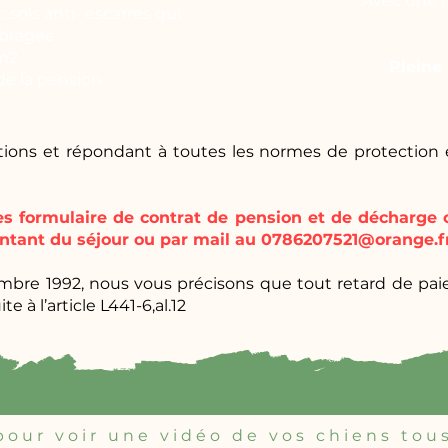
Avec une n
 sols anti- escarres qui
mbragée.
m2.
Pleine
de la pension.
ations et répondant à toutes les normes de protection
les formulaire de contrat de pension et de décharge 
ntant du séjour ou par mail au
0786207521@orange.f
embre 1992, nous vous précisons que tout retard de paie
te à l’article L441-6,al.12
our voir une vidéo de vos chiens tous