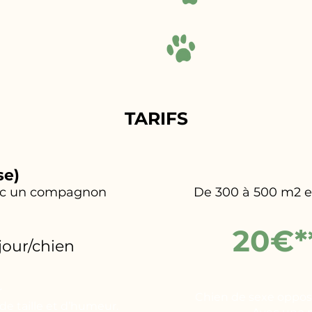
TARIFS
se)
vec un compagnon
De 300 à 500 m2 en
20€*
/jour/chien
r
Chien de sexe opposé
e taille et d’humeur.