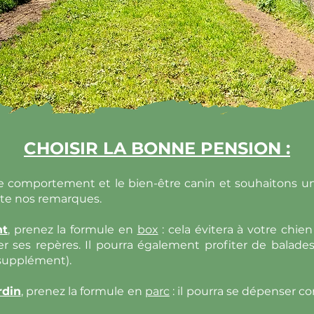
CHOISIR LA BONNE PENSION :
e comportement et le bien-être canin et souhaitons un
te nos remarques.
nt
,
prenez la formule en
box
: cela évitera à votre chie
r ses repères. Il pourra également profiter de balad
 supplément).
rdin
,
prenez la formule en
parc
: il pourra se dépenser 