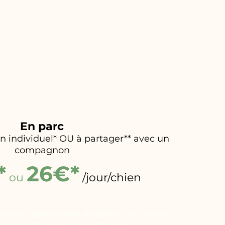
En parc
 individuel* OU à partager** avec un
compagnon
*
26€*
ou
/jour/chien
 avec compatibilité de taille et d’humeur.