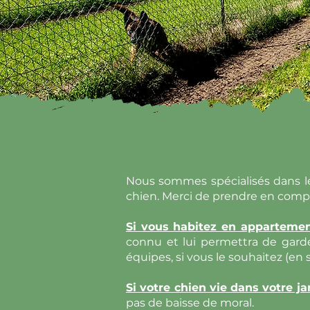
Nous sommes spécialisés dans l
chien. Merci de prendre en comp
Si vous habitez en apparteme
connu et lui permettra de garde
équipes, si vous le souhaitez (en
Si votre chien vie dans votre ja
pas de baisse de moral.