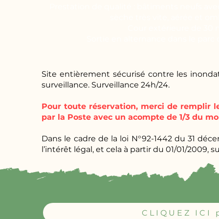
Prestation de qualité : bâtiments neufs avec
sèche très vite, aérée et o
Cour extérieure de 30 
Sortie en alternance dans le parc 
Site entièrement sécurisé contre les inond
surveillance. Surveillance 24h/24.
Pour toute réservation, merci de remplir 
par la Poste avec un acompte de 1/3 du mo
Dans le cadre de la loi N°92-1442 du 31 déc
l’intérêt légal, et cela à partir du 01/01/2009, sui
CLIQUEZ ICI p