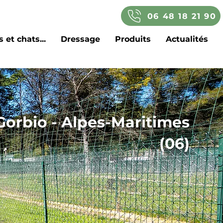
06 48 18 21 90
 et chats...
Dressage
Produits
Actualités
Gorbio - Alpes-Maritimes
(06)