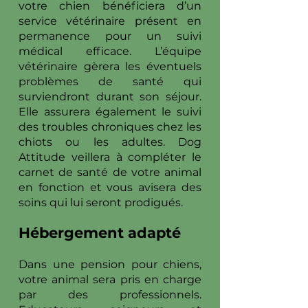
votre chien bénéficiera d’un
service vétérinaire présent en
permanence pour un suivi
médical efficace. L’équipe
vétérinaire gèrera les éventuels
problèmes de santé qui
surviendront durant son séjour.
Elle assurera également le suivi
des troubles chroniques chez les
chiots ou les adultes. Dog
Attitude veillera à compléter le
carnet de santé de votre animal
en fonction et vous avisera des
soins qui lui seront prodigués.
Hébergement adapté
Dans une pension pour chiens,
votre animal sera pris en charge
par des professionnels.