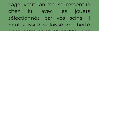
cage, votre animal se ressentira
chez lui avec les jouets
sélectionnés par vos soins. Il
peut aussi être laissé en liberté
dans notre salon et profiter des
balades et moments
d’amusement avec les autres
animaux présents. Votre furet
recevra chaque jour les soins et
l’attention dont il a besoin. Grâce
aux mesures de sécurité mises
en place, votre furet ne risque
pas de s’échapper.
Dog Attitude, pension
pour chiens à Mougins
dans le 06
Située à Mougins, notre pension