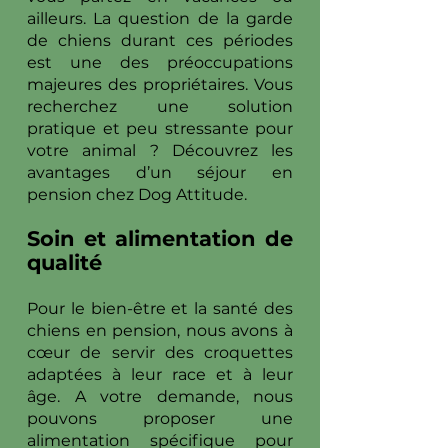
ailleurs. La question de la garde
de chiens durant ces périodes
est une des préoccupations
majeures des propriétaires. Vous
recherchez une solution
pratique et peu stressante pour
votre animal ? Découvrez les
avantages d’un séjour en
pension chez Dog Attitude.
Soin et alimentation de
qualité
Pour le bien-être et la santé des
chiens en pension, nous avons à
cœur de servir des croquettes
adaptées à leur race et à leur
âge. A votre demande, nous
pouvons proposer une
alimentation spécifique pour