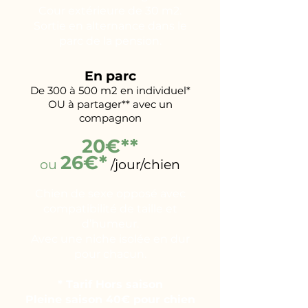
Cour extérieure de 30 m2.
Sortie en alternance dans le
parc de la pension.
En parc
De 300 à 500 m2 en individuel*
OU à partager** avec un
compagnon
20€**
26€*
ou
/jour/chien
Chien de sexe opposé avec
compatibilité de taille et
d’humeur.
Avec une niche isolée en dur
pour chacun.
* Tarif Hors saison
Pleine saison 40€ pour chien