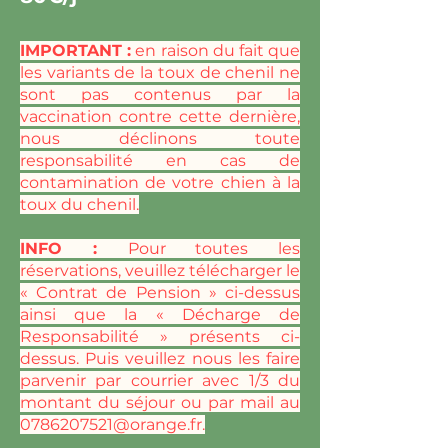
IMPORTANT :
en raison du fait que
les variants de la toux de chenil ne
sont pas contenus par la
vaccination contre cette dernière,
nous déclinons toute
responsabilité en cas de
contamination de votre chien à la
toux du chenil.
INFO :
Pour toutes les
réservations, veuillez télécharger le
« Contrat de Pension » ci-dessus
ainsi que la « Décharge de
Responsabilité » présents ci-
dessus. Puis veuillez nous les faire
parvenir par courrier avec 1/3 du
montant du séjour ou par mail au
0786207521@orange.fr
.