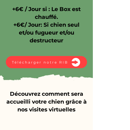
+6€ / Jour si : Le Box est
chauffé.
+6€/ Jour: Si chien seul
et/ou fugueur et/ou
destructeur
Télécharger notre RIB
Découvrez comment sera
accueilli votre chien grâce à
nos visites virtuelles