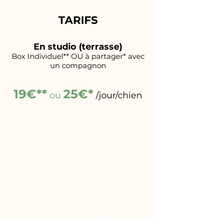
TARIFS
En studio (terrasse)
Box Individuel** OU à partager* avec
un compagnon
19€**
25€*
ou
/jour/chien
Box chauffé + 6€/jour
Chien de sexe opposé avec
compatibilité de taille et
d’humeur.
Prestation de qualité :
bâtiments neufs avec sols anti-
escarres qui sèche très vite,
aérée et ombragée.