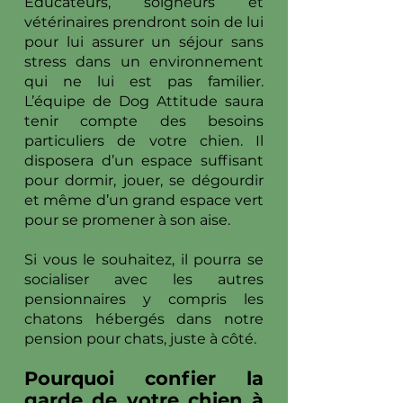
Educateurs, soigneurs et
vétérinaires prendront soin de lui
pour lui assurer un séjour sans
stress dans un environnement
qui ne lui est pas familier.
L’équipe de Dog Attitude saura
tenir compte des besoins
particuliers de votre chien. Il
disposera d’un espace suffisant
pour dormir, jouer, se dégourdir
et même d’un grand espace vert
pour se promener à son aise.
Si vous le souhaitez, il pourra se
socialiser avec les autres
pensionnaires y compris les
chatons hébergés dans notre
pension pour chats, juste à côté.
Pourquoi confier la
garde de votre chien à