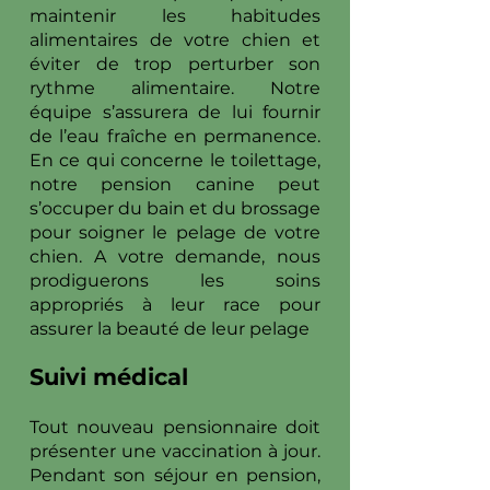
maintenir les habitudes
alimentaires de votre chien et
éviter de trop perturber son
rythme alimentaire. Notre
équipe s’assurera de lui fournir
de l’eau fraîche en permanence.
En ce qui concerne le toilettage,
notre pension canine peut
s’occuper du bain et du brossage
pour soigner le pelage de votre
chien. A votre demande, nous
prodiguerons les soins
appropriés à leur race pour
assurer la beauté de leur pelage
Suivi médical
Tout nouveau pensionnaire doit
présenter une vaccination à jour.
Pendant son séjour en pension,