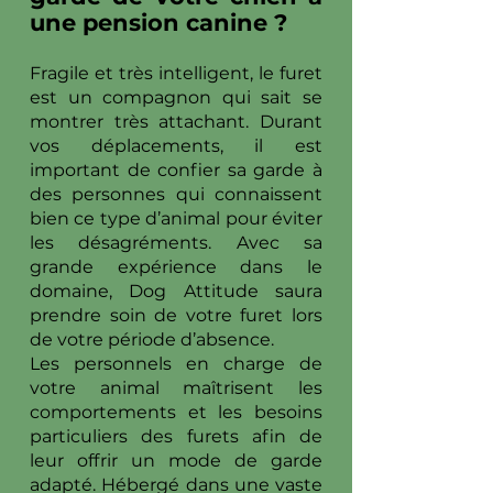
une pension canine ?
Fragile et très intelligent, le furet
est un compagnon qui sait se
montrer très attachant. Durant
vos déplacements, il est
important de confier sa garde à
des personnes qui connaissent
bien ce type d’animal pour éviter
les désagréments. Avec sa
grande expérience dans le
domaine, Dog Attitude saura
prendre soin de votre furet lors
de votre période d’absence.
Les personnels en charge de
votre animal maîtrisent les
comportements et les besoins
particuliers des furets afin de
leur offrir un mode de garde
adapté. Hébergé dans une vaste