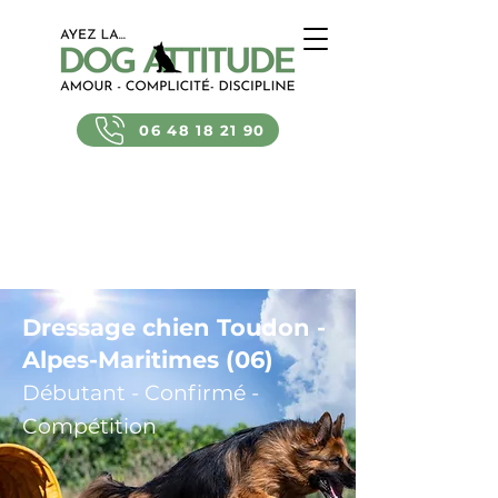
06 48 18 21 90
Dressage chien Toudon -
Alpes-Maritimes (06)
Débutant - Confirmé -
Compétition