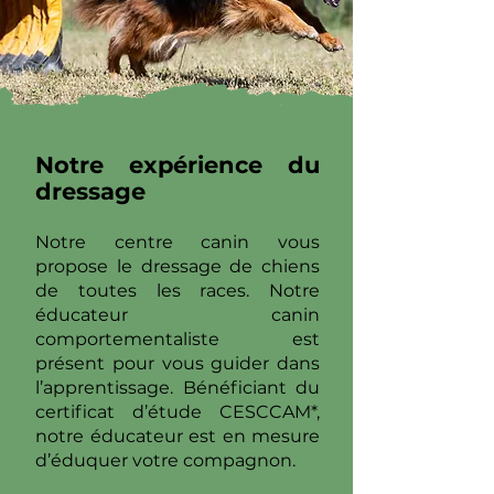
Notre expérience du
dressage
Notre centre canin vous
propose le dressage de chiens
de toutes les races. Notre
éducateur canin
comportementaliste est
présent pour vous guider dans
l’apprentissage. Bénéficiant du
certificat d’étude CESCCAM*,
notre éducateur est en mesure
d’éduquer votre compagnon.