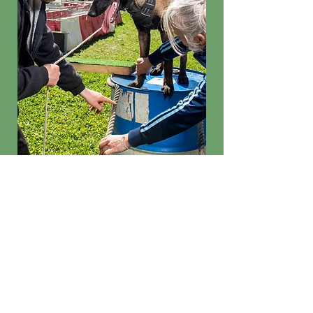
Equipement
nécessaire au cours :
Laisse
-
Collier
-
Harnais