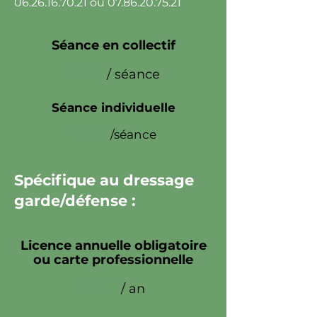
06.26.16.70.21
ou
07.86.20.75.21
Séance en collectif
25€
/ séance
Séance individuelle
50€
/séance
Spécifique au dressage
garde/défense :
Licence annuelle obligatoire
ou carte professionnelle
52€
/ an