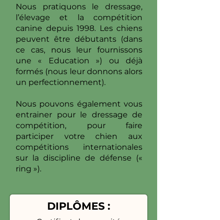
Nous pratiquons le dressage,
l’élevage et la compétition
canine depuis 1998. Les chiens
peuvent être débutants (dans
ce cas, nous leur fournissons
une « Education ») ou déjà
formés (nous leur donnons alors
un perfectionnement).
Nous pouvons également vous
entrainer pour le dressage de
compétition, pour faire
participer votre chien aux
compétitions internationales
sur la discipline de défense («
ring »).
DIPLÔMES :