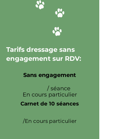
Tarifs dressage sans
engagement sur RDV:
Sans engagement
50€
/ séance
En cours particulier
Carnet de 10 séances
450€
le carnet
/En cours particulier