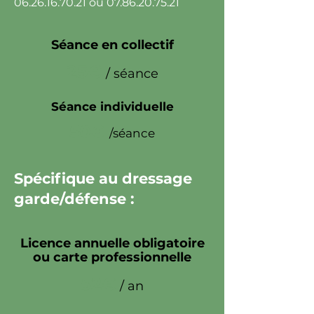
06.26.16.70.21
ou
07.86.20.75.21
Séance en collectif
25€
/ séance
Séance individuelle
50€
/séance
Spécifique au dressage
garde/défense :
Licence annuelle obligatoire
ou carte professionnelle
52€
/ an