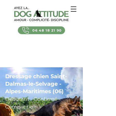
06 48 18 21 90
Dressage chien Saint-
Dalmas-le-Selvage -
Alpes-Maritimes (06)
Débutant - Confirmé -
Compétition