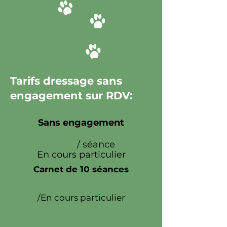
Tarifs dressage sans
engagement sur RDV:
Sans engagement
50€
/ séance
En cours particulier
Carnet de 10 séances
450€
le carnet
/En cours particulier