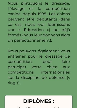
Nous pratiquons le dressage,
l’élevage et la compétition
canine depuis 1998. Les chiens
peuvent être débutants (dans
ce cas, nous leur fournissons
une « Education ») ou déjà
formés (nous leur donnons alors
un perfectionnement).
Nous pouvons également vous
entrainer pour le dressage de
compétition, pour faire
participer votre chien aux
compétitions internationales
sur la discipline de défense («
ring »).
DIPLÔMES :