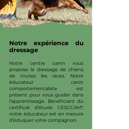
Notre expérience du
dressage
Notre centre canin vous
propose le dressage de chiens
de toutes les races. Notre
éducateur canin
comportementaliste est
présent pour vous guider dans
l’apprentissage. Bénéficiant du
certificat d’étude CESCCAM*,
notre éducateur est en mesure
d’éduquer votre compagnon.