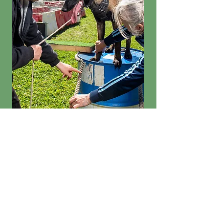
Equipement
nécessaire au cours :
Laisse
-
Collier
-
Harnais