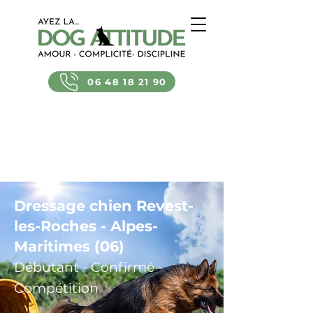
06 48 18 21 90
Dressage chien Revest-
les-Roches - Alpes-
Maritimes (06)
Débutant - Confirmé -
Compétition