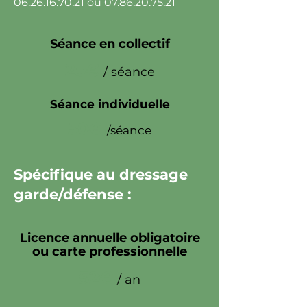
06.26.16.70.21
ou
07.86.20.75.21
Séance en collectif
25€
/ séance
Séance individuelle
50€
/séance
Spécifique au dressage
garde/défense :
Licence annuelle obligatoire
ou carte professionnelle
52€
/ an