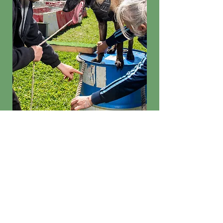
Equipement
nécessaire au cours :
Laisse
-
Collier
-
Harnais