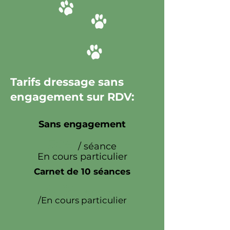
Tarifs dressage sans
engagement sur RDV:
Sans engagement
50€
/ séance
En cours particulier
Carnet de 10 séances
450€
le carnet
/En cours particulier