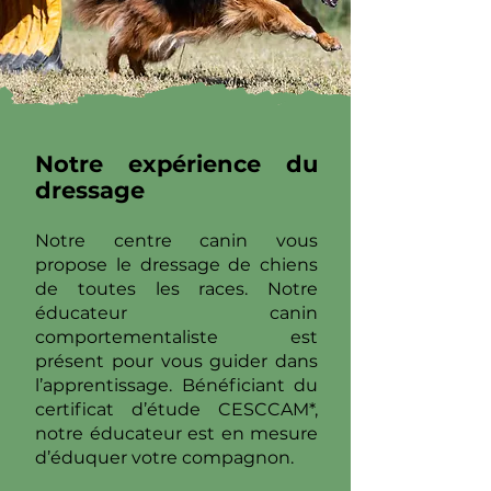
Notre expérience du
dressage
Notre centre canin vous
propose le dressage de chiens
de toutes les races. Notre
éducateur canin
comportementaliste est
présent pour vous guider dans
l’apprentissage. Bénéficiant du
certificat d’étude CESCCAM*,
notre éducateur est en mesure
d’éduquer votre compagnon.