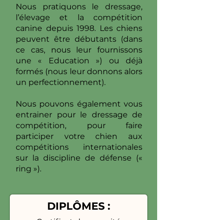
Nous pratiquons le dressage,
l’élevage et la compétition
canine depuis 1998. Les chiens
peuvent être débutants (dans
ce cas, nous leur fournissons
une « Education ») ou déjà
formés (nous leur donnons alors
un perfectionnement).
Nous pouvons également vous
entrainer pour le dressage de
compétition, pour faire
participer votre chien aux
compétitions internationales
sur la discipline de défense («
ring »).
DIPLÔMES :