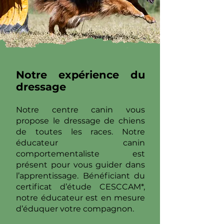
Notre expérience du
dressage
Notre centre canin vous
propose le dressage de chiens
de toutes les races. Notre
éducateur canin
comportementaliste est
présent pour vous guider dans
l’apprentissage. Bénéficiant du
certificat d’étude CESCCAM*,
notre éducateur est en mesure
d’éduquer votre compagnon.