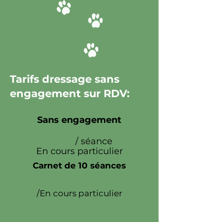
Tarifs dressage sans
engagement sur RDV:
Sans engagement
50€
/ séance
En cours particulier
Carnet de 10 séances
450€
le carnet
/En cours particulier