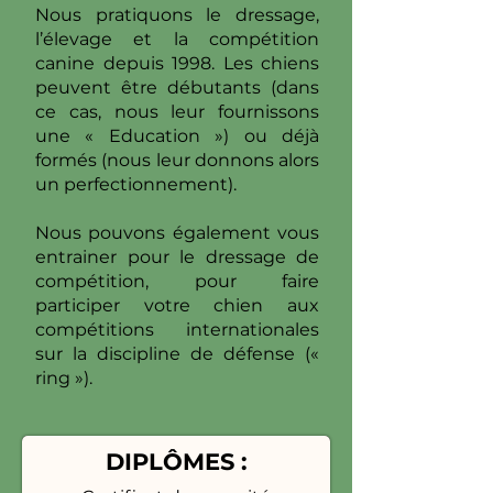
Nous pratiquons le dressage,
l’élevage et la compétition
canine depuis 1998. Les chiens
peuvent être débutants (dans
ce cas, nous leur fournissons
une « Education ») ou déjà
formés (nous leur donnons alors
un perfectionnement).
Nous pouvons également vous
entrainer pour le dressage de
compétition, pour faire
participer votre chien aux
compétitions internationales
sur la discipline de défense («
ring »).
DIPLÔMES :