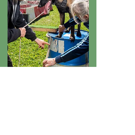
Equipement
nécessaire au cours :
Laisse
-
Collier
-
Harnais