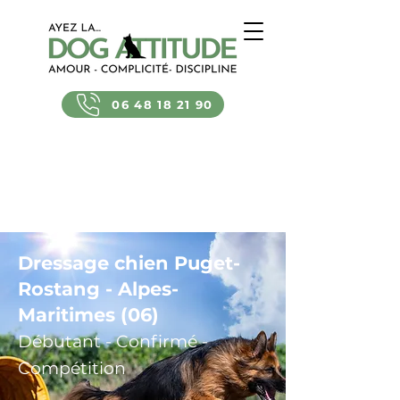
06 48 18 21 90
Dressage chien Puget-
Rostang - Alpes-
Maritimes (06)
Débutant - Confirmé -
Compétition