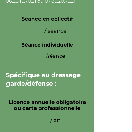
06.26.16.70.21
ou
07.86.20.75.21
Séance en collectif
25€
/ séance
Séance individuelle
50€
/séance
Spécifique au dressage
garde/défense :
Licence annuelle obligatoire
ou carte professionnelle
52€
/ an