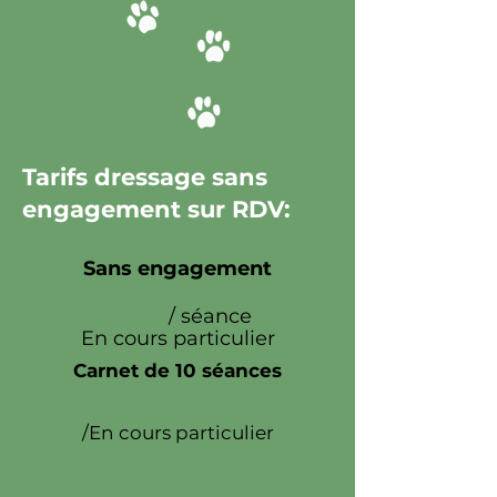
Tarifs dressage sans
engagement sur RDV:
Sans engagement
50€
/ séance
En cours particulier
Carnet de 10 séances
450€
le carnet
/En cours particulier