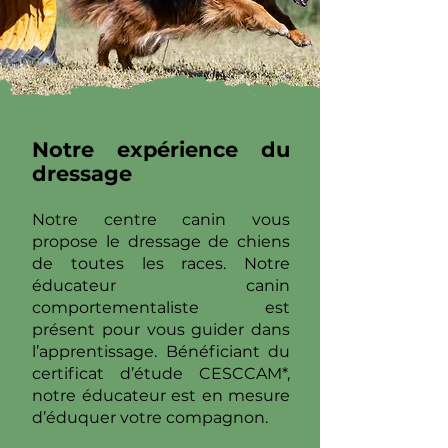
Notre expérience du
dressage
Notre centre canin vous
propose le dressage de chiens
de toutes les races. Notre
éducateur canin
comportementaliste est
présent pour vous guider dans
l’apprentissage. Bénéficiant du
certificat d’étude CESCCAM*,
notre éducateur est en mesure
d’éduquer votre compagnon.