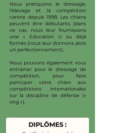
Nous pratiquons le dressage,
l’élevage et la compétition
canine depuis 1998. Les chiens
peuvent être débutants (dans
ce cas, nous leur fournissons
une « Education ») ou déjà
formés (nous leur donnons alors
un perfectionnement).
Nous pouvons également vous
entrainer pour le dressage de
compétition, pour faire
participer votre chien aux
compétitions internationales
sur la discipline de défense («
ring »).
DIPLÔMES :