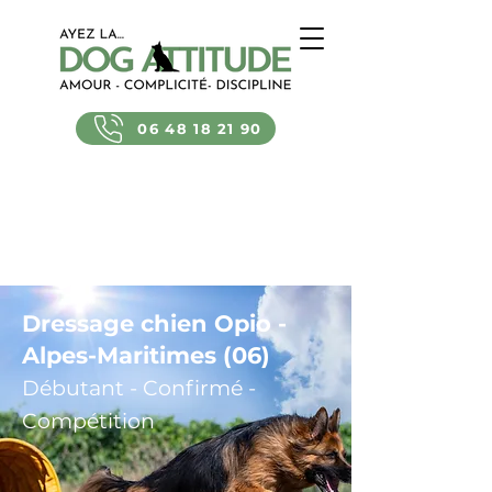
06 48 18 21 90
Dressage chien Opio -
Alpes-Maritimes (06)
Débutant - Confirmé -
Compétition