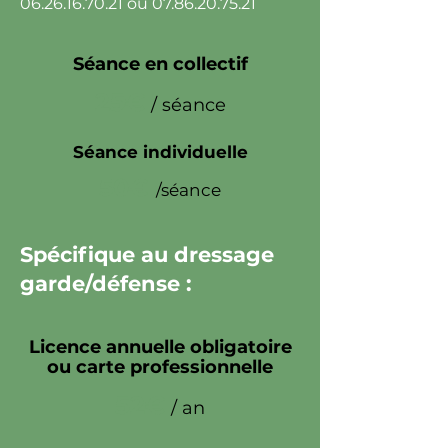
06.26.16.70.21
ou
07.86.20.75.21
Séance en collectif
25€
/ séance
Séance individuelle
50€
/séance
Spécifique au dressage
garde/défense :
Licence annuelle obligatoire
ou carte professionnelle
52€
/ an