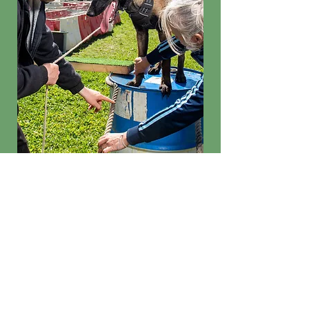
Equipement
nécessaire au cours :
Laisse
-
Collier
-
Harnais