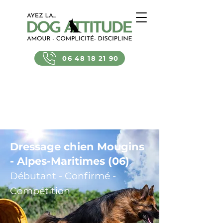
06 48 18 21 90
Dressage chien Mougins
- Alpes-Maritimes (06)
Débutant - Confirmé -
Compétition