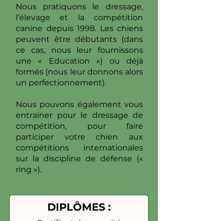
Nous pratiquons le dressage,
l’élevage et la compétition
canine depuis 1998. Les chiens
peuvent être débutants (dans
ce cas, nous leur fournissons
une « Education ») ou déjà
formés (nous leur donnons alors
un perfectionnement).
Nous pouvons également vous
entrainer pour le dressage de
compétition, pour faire
participer votre chien aux
compétitions internationales
sur la discipline de défense («
ring »).
DIPLÔMES :