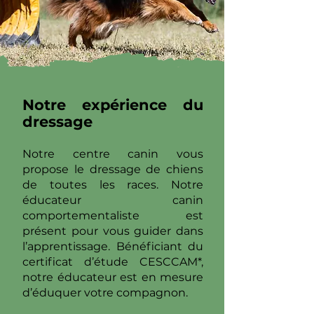
Notre expérience du
dressage
Notre centre canin vous
propose le dressage de chiens
de toutes les races. Notre
éducateur canin
comportementaliste est
présent pour vous guider dans
l’apprentissage. Bénéficiant du
certificat d’étude CESCCAM*,
notre éducateur est en mesure
d’éduquer votre compagnon.