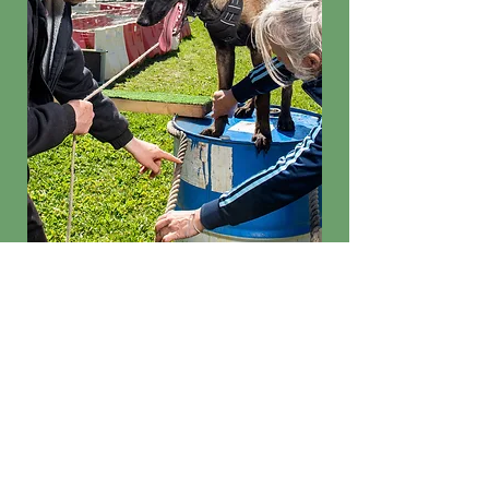
Equipement
nécessaire au cours :
Laisse
-
Collier
-
Harnais