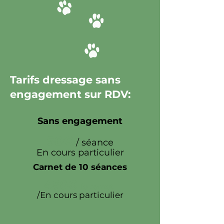
Tarifs dressage sans
engagement sur RDV:
Sans engagement
50€
/ séance
En cours particulier
Carnet de 10 séances
450€
le carnet
/En cours particulier