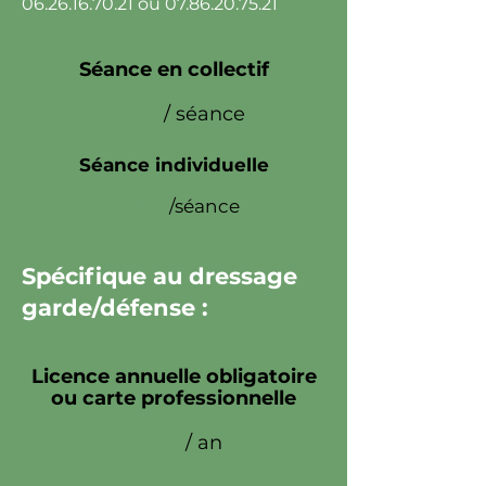
06.26.16.70.21
ou
07.86.20.75.21
Séance en collectif
25€
/ séance
Séance individuelle
50€
/séance
Spécifique au dressage
garde/défense :
Licence annuelle obligatoire
ou carte professionnelle
52€
/ an