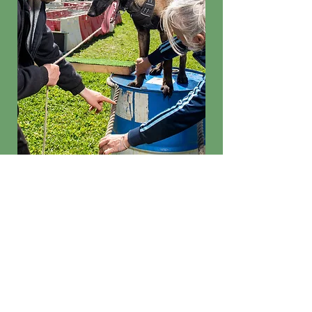
Equipement
nécessaire au cours :
Laisse
-
Collier
-
Harnais