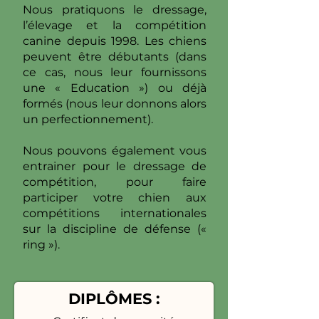
Nous pratiquons le dressage,
l’élevage et la compétition
canine depuis 1998. Les chiens
peuvent être débutants (dans
ce cas, nous leur fournissons
une « Education ») ou déjà
formés (nous leur donnons alors
un perfectionnement).
Nous pouvons également vous
entrainer pour le dressage de
compétition, pour faire
participer votre chien aux
compétitions internationales
sur la discipline de défense («
ring »).
DIPLÔMES :