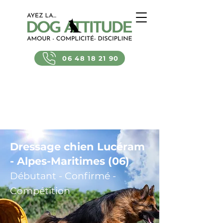
06 48 18 21 90
Dressage chien Lucéram
- Alpes-Maritimes (06)
Débutant - Confirmé -
Compétition