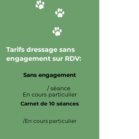
Tarifs dressage sans
engagement sur RDV:
Sans engagement
50€
/ séance
En cours particulier
Carnet de 10 séances
450€
le carnet
/En cours particulier