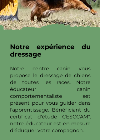
Notre expérience du
dressage
Notre centre canin vous
propose le dressage de chiens
de toutes les races. Notre
éducateur canin
comportementaliste est
présent pour vous guider dans
l’apprentissage. Bénéficiant du
certificat d’étude CESCCAM*,
notre éducateur est en mesure
d’éduquer votre compagnon.