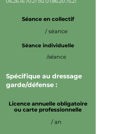
06.26.16.70.21
ou
07.86.20.75.21
Séance en collectif
25€
/ séance
Séance individuelle
50€
/séance
Spécifique au dressage
garde/défense :
Licence annuelle obligatoire
ou carte professionnelle
52€
/ an