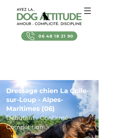
06 48 18 21 90
Dressage chien La Colle-
sur-Loup - Alpes-
Maritimes (06)
Débutant - Confirmé -
Compétition