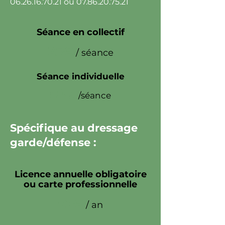
06.26.16.70.21
ou
07.86.20.75.21
Séance en collectif
25€
/ séance
Séance individuelle
50€
/séance
Spécifique au dressage
garde/défense :
Licence annuelle obligatoire
ou carte professionnelle
52€
/ an