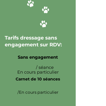
Tarifs dressage sans
engagement sur RDV:
Sans engagement
50€
/ séance
En cours particulier
Carnet de 10 séances
450€
le carnet
/En cours particulier