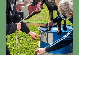
Equipement
nécessaire au cours :
Laisse
-
Collier
-
Harnais