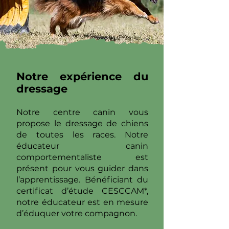
Notre expérience du
dressage
Notre centre canin vous
propose le dressage de chiens
de toutes les races. Notre
éducateur canin
comportementaliste est
présent pour vous guider dans
l’apprentissage. Bénéficiant du
certificat d’étude CESCCAM*,
notre éducateur est en mesure
d’éduquer votre compagnon.