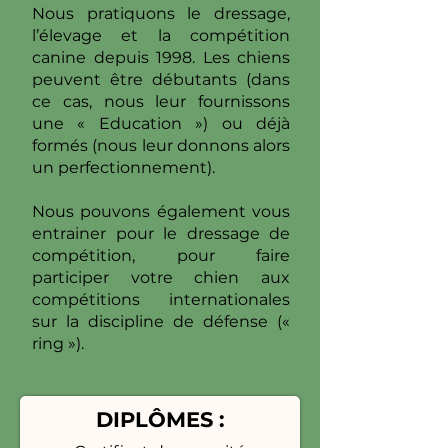
Nous pratiquons le dressage,
l’élevage et la compétition
canine depuis 1998. Les chiens
peuvent être débutants (dans
ce cas, nous leur fournissons
une « Education ») ou déjà
formés (nous leur donnons alors
un perfectionnement).
Nous pouvons également vous
entrainer pour le dressage de
compétition, pour faire
participer votre chien aux
compétitions internationales
sur la discipline de défense («
ring »).
DIPLÔMES :