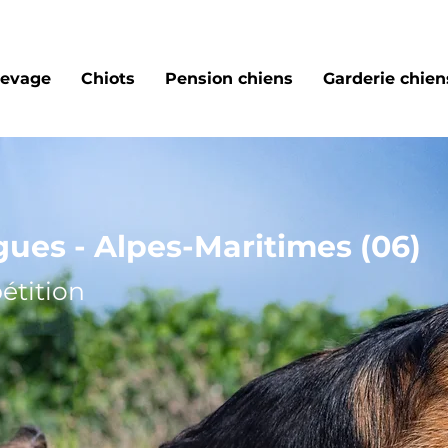
levage
Chiots
Pension chiens
Garderie chiens
ues - Alpes-Maritimes (06)
étition