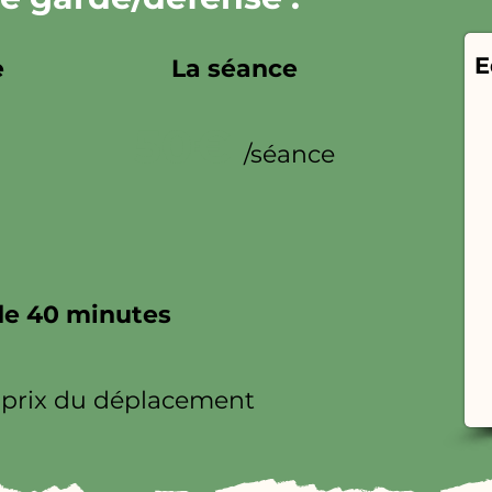
E
e
La séance
50€
/séance
de 40 minutes
 prix du déplacement