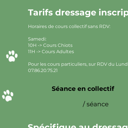
Tarifs dressage inscrip
Horaires de cours collectif sans RDV:
Samedi:
10H -> Cours Chiots
11H -> Cours Adultes
Pour les cours particuliers, sur RDV du Lund
07.86.20.75.21
Séance en collectif
25€
/ séance
Spécifique au dressag