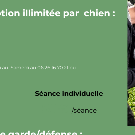
tion illimitée par chien :
i au Samedi au 06.26.16.70.21 ou
Séance individuelle
50€
/séance
e garde/défense :