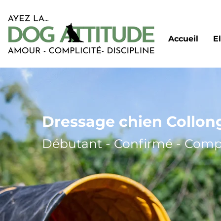
Accueil
E
Dressage chien Collong
Débutant - Confirmé - Comp