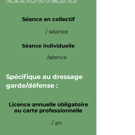
06.26.16.70.21
ou
07.86.20.75.21
Séance en collectif
25€
/ séance
Séance individuelle
50€
/séance
Spécifique au dressage
garde/défense :
Licence annuelle obligatoire
ou carte professionnelle
52€
/ an