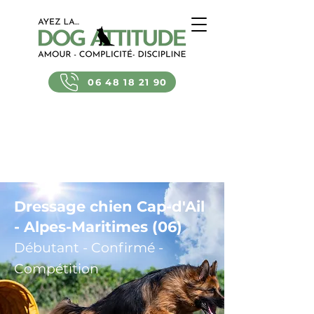
06 48 18 21 90
Dressage chien Cap-d'Ail
- Alpes-Maritimes (06)
Débutant - Confirmé -
Compétition