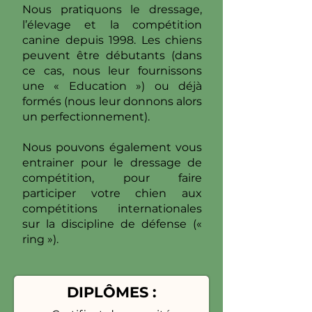
Nous pratiquons le dressage,
l’élevage et la compétition
canine depuis 1998. Les chiens
peuvent être débutants (dans
ce cas, nous leur fournissons
une « Education ») ou déjà
formés (nous leur donnons alors
un perfectionnement).
Nous pouvons également vous
entrainer pour le dressage de
compétition, pour faire
participer votre chien aux
compétitions internationales
sur la discipline de défense («
ring »).
DIPLÔMES :