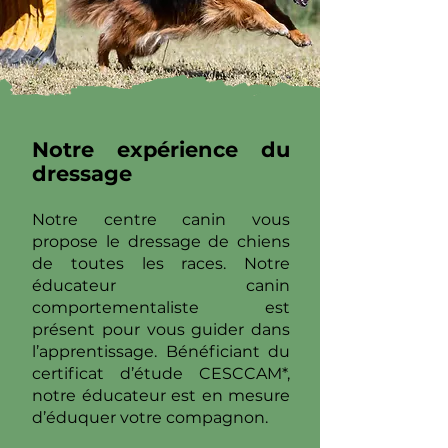
Notre expérience du
dressage
Notre centre canin vous
propose le dressage de chiens
de toutes les races. Notre
éducateur canin
comportementaliste est
présent pour vous guider dans
l’apprentissage. Bénéficiant du
certificat d’étude CESCCAM*,
notre éducateur est en mesure
d’éduquer votre compagnon.