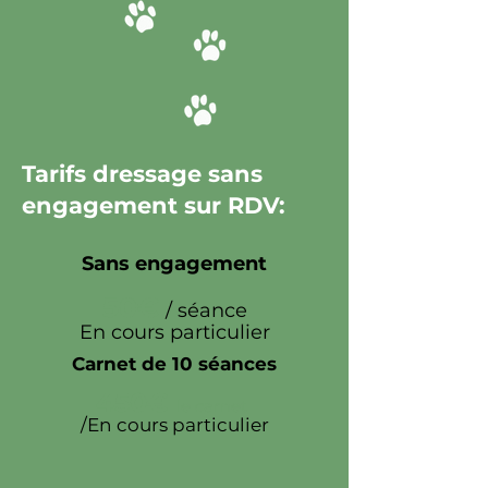
Tarifs dressage sans
engagement sur RDV:
Sans engagement
50€
/ séance
En cours particulier
Carnet de 10 séances
450€
le carnet
/En cours particulier