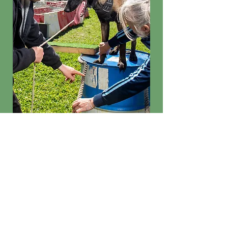
Equipement
nécessaire au cours :
Laisse
-
Collier
-
Harnais