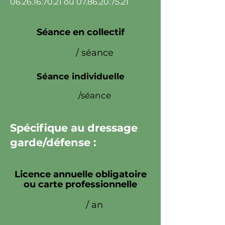
06.26.16.70.21
ou
07.86.20.75.21
Séance en collectif
25€
/ séance
Séance individuelle
50€
/séance
Spécifique au dressage
garde/défense :
Licence annuelle obligatoire
ou carte professionnelle
52€
/ an