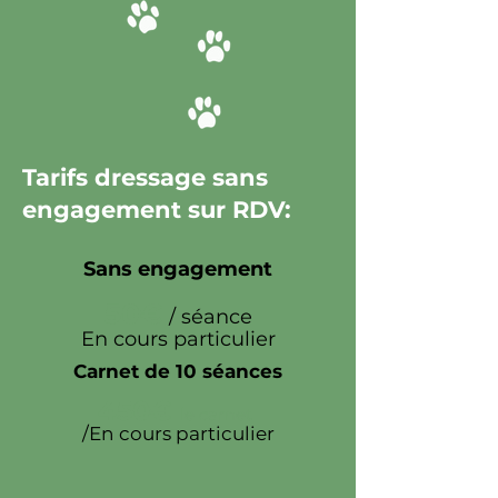
Tarifs dressage sans
engagement sur RDV:
Sans engagement
50€
/ séance
En cours particulier
Carnet de 10 séances
450€
le carnet
/En cours particulier