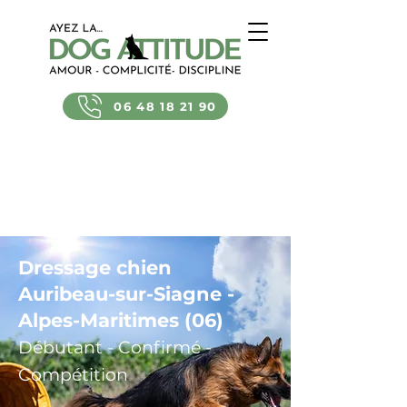
06 48 18 21 90
Dressage chien
Auribeau-sur-Siagne -
Alpes-Maritimes (06)
Débutant - Confirmé -
Compétition