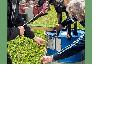
Equipement
nécessaire au cours :
Laisse
-
Collier
-
Harnais