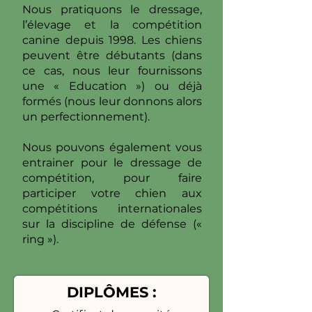
Nous pratiquons le dressage,
l’élevage et la compétition
canine depuis 1998. Les chiens
peuvent être débutants (dans
ce cas, nous leur fournissons
une « Education ») ou déjà
formés (nous leur donnons alors
un perfectionnement).
Nous pouvons également vous
entrainer pour le dressage de
compétition, pour faire
participer votre chien aux
compétitions internationales
sur la discipline de défense («
ring »).
DIPLÔMES :