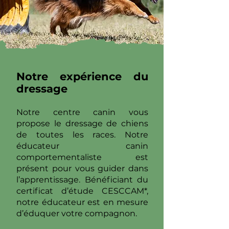
Notre expérience du
dressage
Notre centre canin vous
propose le dressage de chiens
de toutes les races. Notre
éducateur canin
comportementaliste est
présent pour vous guider dans
l’apprentissage. Bénéficiant du
certificat d’étude CESCCAM*,
notre éducateur est en mesure
d’éduquer votre compagnon.