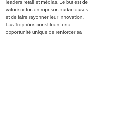
leaders retail et médias. Le but est de 
valoriser les entreprises audacieuses 
et de faire rayonner leur innovation.
Les Trophées constituent une 
opportunité unique de renforcer sa 
crédibilité, d’affirmer sa position 
d'acteur incontournable et de stimuler 
ses équipes en valorisant leur créativité 
et leur travail.
Pour toute information : 
https://promojardin.com/index.php/troph
ees-de-linnovation/
Le groupe 1Health, éditeur pluri-média 
leader de l’univers de l’animal de 
compagnie est partenaire des Trophées 
de l’innovation.