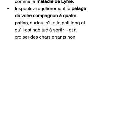
comme la 
maladie de Lyme
.
Inspectez régulièrement le 
pelage 
de votre compagnon à quatre 
pattes
, surtout s’il a le poil long et 
qu’il est habitué à sortir – et à 
croiser des chats errants non 
traités contre les parasites.
Le chat contaminé doit être 
traité 
afin de le débarrasser de la 
bactérie
 dans son organisme.
Ne jouez 
pas avec des chats 
inconnus
 et évitez de les caresser.
Respectez votre chat
. Ne 
l’embêtez pas afin de ne pas 
provoquer des griffures ou 
morsures inutiles.
Après une griffure ou une morsure, 
désinfectez bien la plaie
.