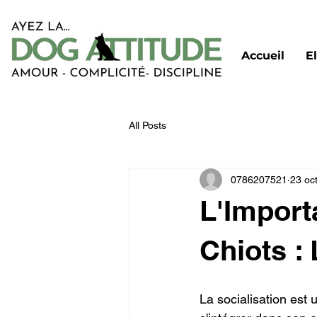
Accueil
E
All Posts
0786207521
23 oc
L'Import
Chiots :
La socialisation est 