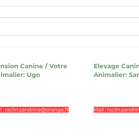
Pourquoi mon chat pétrit sa
COM
couverture ?
PER
CHA
L’A
nsion Canine / Votre
Elevage Canin
GPS
imalier: Ugo
Animalier: Sa
 Chemin de l’Oratoire
454 Chemin de l’O
250 Mougins
06250 Mougins
ci de nous contacter par message
Merci de nous co
f urgence : 06 48 18.21.90
sauf urgence
: 06
 : r
aclin
.
sandrine@orange.fr
Mail :
raclin.sandr