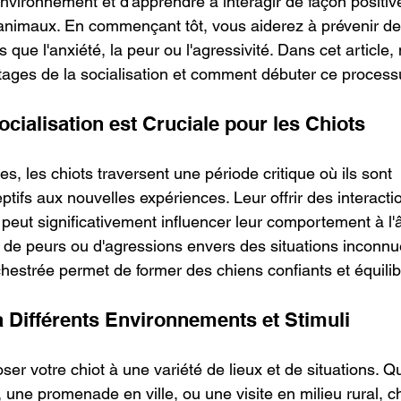
nvironnement et d'apprendre à interagir de façon positiv
 animaux. En commençant tôt, vous aiderez à prévenir d
que l'anxiété, la peur ou l'agressivité. Dans cet article,
tages de la socialisation et comment débuter ce proces
ocialisation est Cruciale pour les Chiots
s, les chiots traversent une période critique où ils sont 
ptifs aux nouvelles expériences. Leur offrir des interacti
peut significativement influencer leur comportement à l'â
s de peurs ou d'agressions envers des situations inconnu
chestrée permet de former des chiens confiants et équilib
à Différents Environnements et Stimuli
poser votre chiot à une variété de lieux et de situations. Q
 une promenade en ville, ou une visite en milieu rural, 