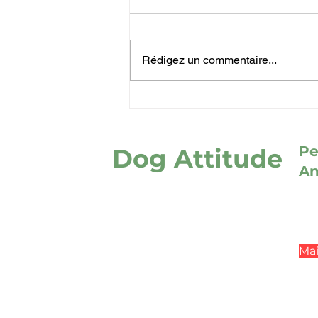
Rédigez un commentaire...
Combien de promenades
par jour pour un chien ?
Pe
Dog Attitude
An
Horaires :
454
Du lundi au samedi,
06
de 8h à 18h.
Mer
sau
Mail
Mentions légales
CGV