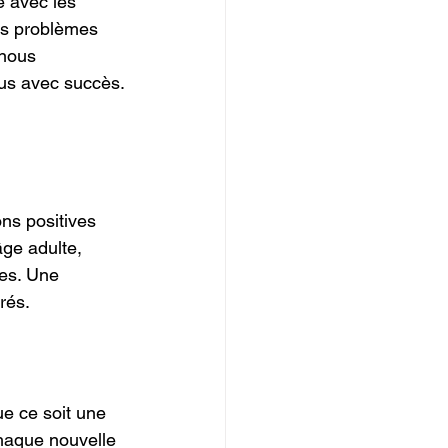
e avec les 
es problèmes 
 nous 
sus avec succès.
ons positives 
ge adulte, 
es. Une 
rés.
ue ce soit une 
chaque nouvelle 