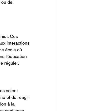
 ou de 
hiot. Ces 
ux interactions 
ne école où 
ns l'éducation 
e réguler.
es soient 
me et de réagir 
ion à la 
sa confiance.