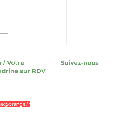
MENT ÉVITER DE
DRE SON CHIEN OU
T EN VACANCES À
IDE D’UN TRACEUR
 / Votre
Suivez-nous
ndrine sur RDV
ratoire
ntacter par message
 48 18 21 90
ine@orange.fr
Un site