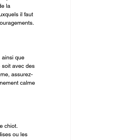
e la 
xquels il faut 
couragements.
 ainsi que 
 soit avec des 
ême, assurez-
nnement calme 
 chiot. 
ises ou les 