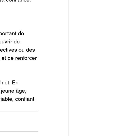
mportant de 
ouvrir de 
lectives ou des 
et de renforcer 
hiot. En 
 jeune âge, 
able, confiant 